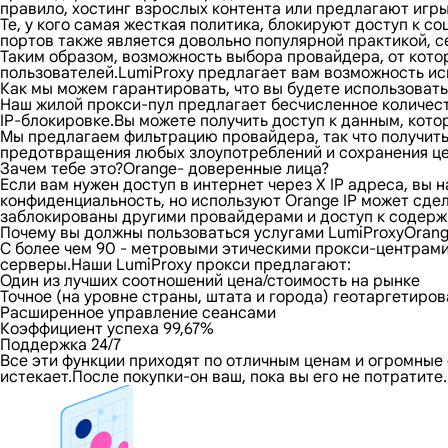
правило, хостинг взрослых контента или предлагают игр
Те, у кого самая жесткая политика, блокируют доступ к
портов также является довольно популярной практикой, с
Таким образом, возможность выбора провайдера, от кото
пользователей.LumiProxy предлагает вам возможность исп
Как мы можем гарантировать, что вы будете использовать
Наш жилой прокси-пул предлагает бесчисленное количест
IP-блокировке.Вы можете получить доступ к данным, кот
Мы предлагаем фильтрацию провайдера, так что получить 
предотвращения любых злоупотреблений и сохранения цел
Зачем тебе это?Orange- доверенные лица?
Если вам нужен доступ в интернет через X IP адреса, вы
конфиденциальность, но используют Orange IP может сде
заблокированы другими провайдерами и доступ к содержи
Почему вы должны пользоваться услугами LumiProxyOran
С более чем 90 - метровыми этическими прокси-центрами
серверы.Наши LumiProxy прокси предлагают:
Один из лучших соотношений цена/стоимость на рынке
Точное (на уровне страны, штата и города) геотаргетиро
Расширенное управление сеансами
Коэффициент успеха 99,67%
Поддержка 24/7
Все эти функции приходят по отличным ценам и огромные 
истекает.После покупки-он ваш, пока вы его не потратит