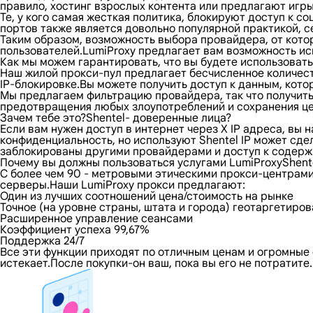
правило, хостинг взрослых контента или предлагают игр
Те, у кого самая жесткая политика, блокируют доступ к
портов также является довольно популярной практикой, с
Таким образом, возможность выбора провайдера, от кото
пользователей.LumiProxy предлагает вам возможность исп
Как мы можем гарантировать, что вы будете использовать
Наш жилой прокси-пул предлагает бесчисленное количест
IP-блокировке.Вы можете получить доступ к данным, кот
Мы предлагаем фильтрацию провайдера, так что получить 
предотвращения любых злоупотреблений и сохранения цел
Зачем тебе это?Shentel- доверенные лица?
Если вам нужен доступ в интернет через X IP адреса, вы
конфиденциальность, но используют Shentel IP может сд
заблокированы другими провайдерами и доступ к содержим
Почему вы должны пользоваться услугами LumiProxyShent
С более чем 90 - метровыми этическими прокси-центрами
серверы.Наши LumiProxy прокси предлагают:
Один из лучших соотношений цена/стоимость на рынке
Точное (на уровне страны, штата и города) геотаргетиро
Расширенное управление сеансами
Коэффициент успеха 99,67%
Поддержка 24/7
Все эти функции приходят по отличным ценам и огромные 
истекает.После покупки-он ваш, пока вы его не потратит