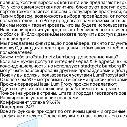
правило, хостинг взрослых контента или предлагают игр
Те, у кого самая жесткая политика, блокируют доступ к
портов также является довольно популярной практикой, с
Таким образом, возможность выбора провайдера, от кото
пользователей.LumiProxy предлагает вам возможность исп
Как мы можем гарантировать, что вы будете использовать
Наш жилой прокси-пул предлагает бесчисленное количест
о сбоях и IP-блокировке.Вы можете получить доступ к да
провайдером.
Мы предлагаем фильтрацию провайдера, так что получить 
кнопку.Однако для предотвращения любых злоупотреблени
пользователей.
Зачем тебе это?stadtnetz bamberg- доверенные лица?
Если вам нужен доступ в интернет через X IP адреса, вы
конфиденциальность, но используют stadtnetz bamberg I
могут быть заблокированы другими провайдерами и доступ
Почему вы должны пользоваться услугами LumiProxystadt
С более чем 90 - метровыми этическими прокси-центрами
Прокси-серверы.Наши LumiProxy прокси предлагают:
Один из лучших соотношений цена/стоимость на рынке
Точное (на уровне страны, штата и города) геотаргетиро
Расширенное управление сеансами
Коэффициент успеха 99,67%
Поддержка 24/7
Все эти функции приходят по отличным ценам и огромные 
трафик не истекает.После покупки-он ваш, пока вы его н