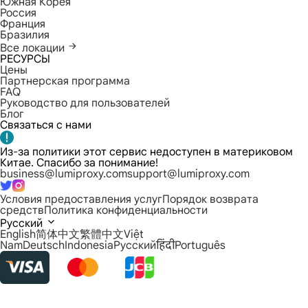
Южная Корея
Россия
Франция
Бразилия
Все локации
РЕСУРСЫ
Цены
Партнерская программа
FAQ
Руководство для пользователей
Блог
Связаться с нами
Из-за политики этот сервис недоступен в материковом
Китае. Спасибо за понимание!
business@lumiproxy.com
support@lumiproxy.com
Условия предоставления услуг
Порядок возврата
средств
Политика конфиденциальности
Русский
English
简体中文
繁體中文
Việt
Nam
Deutsch
Indonesia
Русский
हिंदी
Português