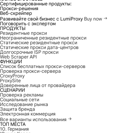
Сертифицированные продукты:
Прокси-решения
Веб-скрейпер
Развивайте свой бизнес с LumiProxy
Buy now
Поговорить с экспертом
ПРОДУКТЫ
Резидентные прокси
Неограниченные резидентные прокси
Статические резидентные прокси
Статические прокси дата-центров
Долгосрочные ISP прокси
Web Scraper API
ФУНКЦИИ
Список бесплатных прокси-серверов
Проверка прокси-сервера
CroxyProxy
ProxySite
Доверенные лица от провайдера
СЦЕНАРИИ
Проверка рекламы
Социальные сети
Исследование рынка
Защита бренда
Электронная коммерция
Все варианты использования
ТОП МЕСТА
10. Германия