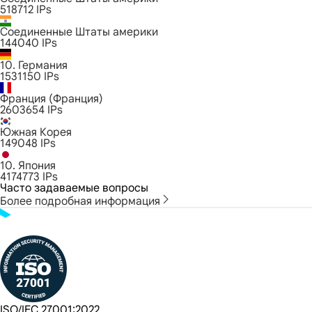
518712
IPs
Соединенные Штаты америки
144040
IPs
10. Германия
1531150
IPs
Франция (Франция)
2603654
IPs
Южная Корея
149048
IPs
10. Япония
4174773
IPs
Часто задаваемые вопросы
Более подробная информация
ISO/IEC 27001:2022