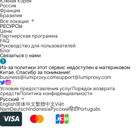
Южная Корея
Россия
Франция
Бразилия
Все локации
РЕСУРСЫ
Цены
Партнерская программа
FAQ
Руководство для пользователей
Блог
Связаться с нами
Из-за политики этот сервис недоступен в материковом
Китае. Спасибо за понимание!
business@lumiproxy.com
support@lumiproxy.com
Условия предоставления услуг
Порядок возврата
средств
Политика конфиденциальности
Русский
English
简体中文
繁體中文
Việt
Nam
Deutsch
Indonesia
Русский
हिंदी
Português