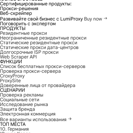
Сертифицированные продукты:
Прокси-решения
Веб-скрейпер
Развивайте свой бизнес с LumiProxy
Buy now
Поговорить с экспертом
ПРОДУКТЫ
Резидентные прокси
Неограниченные резидентные прокси
Статические резидентные прокси
Статические прокси дата-центров
Долгосрочные ISP прокси
Web Scraper API
ФУНКЦИИ
Список бесплатных прокси-серверов
Проверка прокси-сервера
CroxyProxy
ProxySite
Доверенные лица от провайдера
СЦЕНАРИИ
Проверка рекламы
Социальные сети
Исследование рынка
Защита бренда
Электронная коммерция
Все варианты использования
ТОП МЕСТА
10. Германия