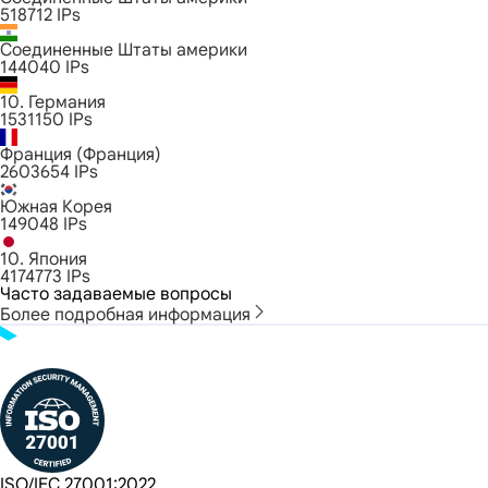
518712
IPs
Соединенные Штаты америки
144040
IPs
10. Германия
1531150
IPs
Франция (Франция)
2603654
IPs
Южная Корея
149048
IPs
10. Япония
4174773
IPs
Часто задаваемые вопросы
Более подробная информация
ISO/IEC 27001:2022