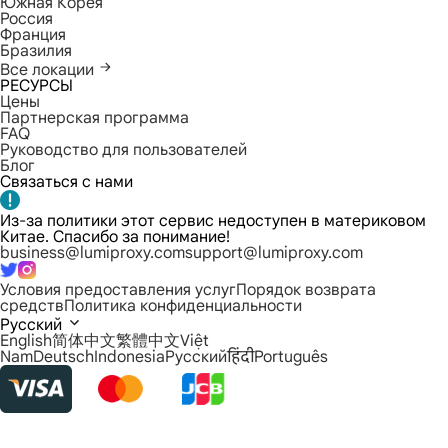
Южная Корея
Россия
Франция
Бразилия
Все локации
РЕСУРСЫ
Цены
Партнерская программа
FAQ
Руководство для пользователей
Блог
Связаться с нами
Из-за политики этот сервис недоступен в материковом
Китае. Спасибо за понимание!
business@lumiproxy.com
support@lumiproxy.com
Условия предоставления услуг
Порядок возврата
средств
Политика конфиденциальности
Русский
English
简体中文
繁體中文
Việt
Nam
Deutsch
Indonesia
Русский
हिंदी
Português