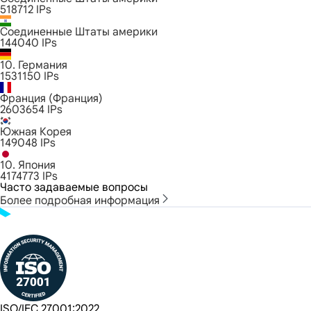
518712
IPs
Соединенные Штаты америки
144040
IPs
10. Германия
1531150
IPs
Франция (Франция)
2603654
IPs
Южная Корея
149048
IPs
10. Япония
4174773
IPs
Часто задаваемые вопросы
Более подробная информация
ISO/IEC 27001:2022