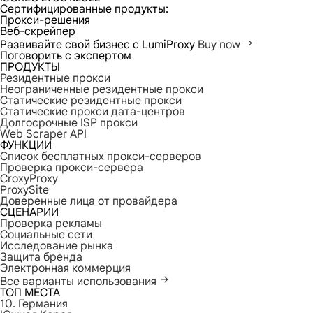
Сертифицированные продукты:
Прокси-решения
Веб-скрейпер
Развивайте свой бизнес с LumiProxy
Buy now
Поговорить с экспертом
ПРОДУКТЫ
Резидентные прокси
Неограниченные резидентные прокси
Статические резидентные прокси
Статические прокси дата-центров
Долгосрочные ISP прокси
Web Scraper API
ФУНКЦИИ
Список бесплатных прокси-серверов
Проверка прокси-сервера
CroxyProxy
ProxySite
Доверенные лица от провайдера
СЦЕНАРИИ
Проверка рекламы
Социальные сети
Исследование рынка
Защита бренда
Электронная коммерция
Все варианты использования
ТОП МЕСТА
10. Германия