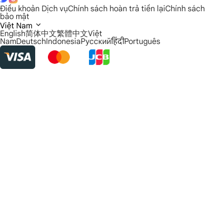
Điều khoản Dịch vụ
Chính sách hoàn trả tiền lại
Chính sách
bảo mật
Việt Nam
English
简体中文
繁體中文
Việt
Nam
Deutsch
Indonesia
Русский
हिंदी
Português