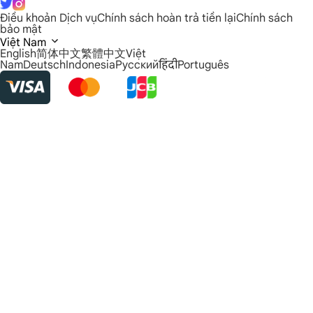
Điều khoản Dịch vụ
Chính sách hoàn trả tiền lại
Chính sách
bảo mật
Việt Nam
English
简体中文
繁體中文
Việt
Nam
Deutsch
Indonesia
Русский
हिंदी
Português