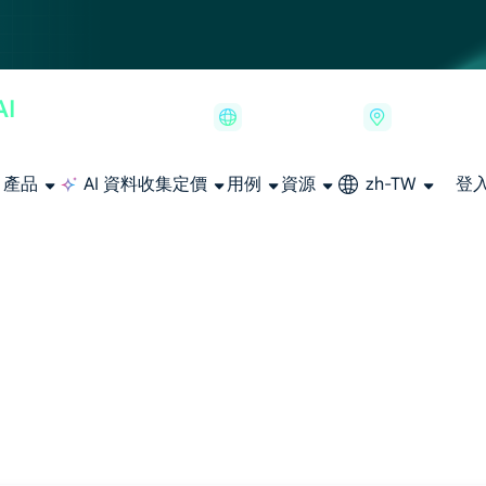
產品
AI 資料收集
定價
用例
資源
zh-TW
登
大規模擷取影片和中繼資料，並與雲端平台和 OSS 無縫整合。
長期可用的代理，不會自動換 IP 的住宅代理
使用穩定、快速、強大的全球資料中心IP
聯盟計劃加入LumiProxy聯盟計劃並賺取高達10％的佣金。
從 Google、
大規模