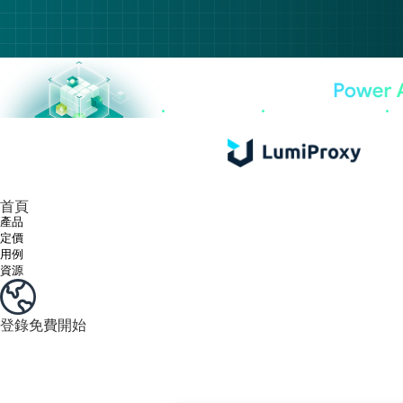
享受 195+ 地點、全球任何城市和 50 個美國州的 9000 多萬真實 IP。
我們只提供和測試世界上最快的資料中心代理 100% 匿名性和 100% IP 可用性。
綠米長效ISP套餐支援長達12小時穩定時間，穩定業務成長超快
流量計費，支援 HTTP/Socks5 協定。流量計費,
您有疑問嗎？瀏覽常見問題清單並立即獲得答案！
尋找專門針對您的需求量身定制的高級解決方案？
首頁
產品
定價
用例
資源
登錄
免費開始