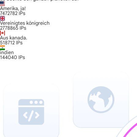
Amerika, ja!
7472782
IPs
Vereinigtes königreich
2778865
IPs
Aus kanada.
518712
IPs
indien
144040
IPs