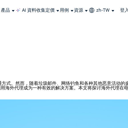
產品
AI 資料收集
定價
用例
資源
zh-TW
登
大規模擷取影片和中繼資料，並與雲端平台和 OSS 無縫整合。
長期可用的代理，不會自動換 IP 的住宅代理
使用穩定、快速、強大的全球資料中心IP
聯盟計劃加入LumiProxy聯盟計劃並賺取高達10％的佣金。
從 Google、
大規模
通方式。然而，随着垃圾邮件、网络钓鱼和各种其他恶意活动的
利用海外代理成为一种有效的解决方案。本文将探讨海外代理在