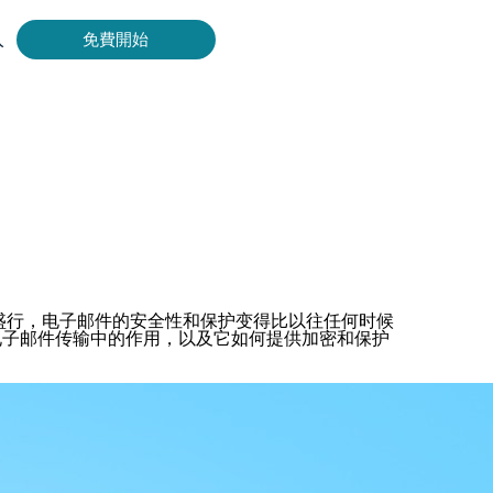
入
免費開始
Bing 等取得即時、準確的結果。
擷取影片和中繼資料，並與雲端平台和 OSS 無縫整合。
盛行，电子邮件的安全性和保护变得比以往任何时候
电子邮件传输中的作用，以及它如何提供加密和保护