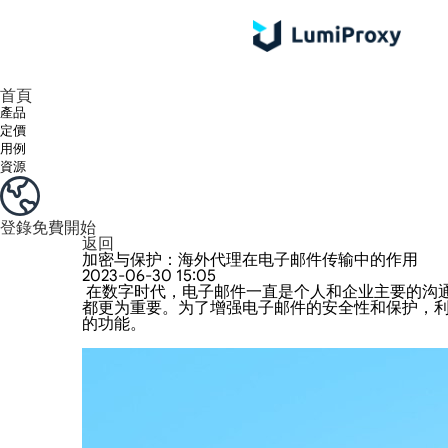
享受 195+ 地點、全球任何城市和 50 個美國州的 9000 多萬真實 IP。
我們只提供和測試世界上最快的資料中心代理 100% 匿名性和 100% IP 可用性。
綠米長效ISP套餐支援長達12小時穩定時間，穩定業務成長超快
流量計費，支援 HTTP/Socks5 協定。流量計費,
您有疑問嗎？瀏覽常見問題清單並立即獲得答案！
尋找專門針對您的需求量身定制的高級解決方案？
首頁
產品
定價
用例
資源
登錄
免費開始
返回
加密与保护：海外代理在电子邮件传输中的作用
2023-06-30 15:05
在数字时代，电子邮件一直是个人和企业主要的沟
都更为重要。为了增强电子邮件的安全性和保护，
的功能。