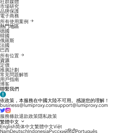
社群媒體
市場研究
品牌保護
電子商務
所有使用案例
熱門地區
德國
韓國
俄羅斯
法國
巴西
所有位置
資源
定價
推廣計劃
常見問題解答
用戶指南
博客
聯繫我們
依政策，本服務在中國大陸不可用。感謝您的理解！
business@lumiproxy.com
support@lumiproxy.com
服務條款
退款政策
隱私政策
繁體中文
English
简体中文
繁體中文
Việt
Nam
Deutsch
Indonesia
Русский
हिंदी
Português