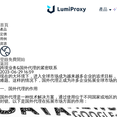
產品
享受 195+ 地點、全球任何城市和 50 個美國州的 9000 多萬真實 IP。
我們只提供和測試世界上最快的資料中心代理 100% 匿名性和 100% IP 可用性。
綠米長效ISP套餐支援長達12小時穩定時間，穩定業務成長超快
流量計費，支援 HTTP/Socks5 協定。流量計費,
您有疑問嗎？瀏覽常見問題清單並立即獲得答案！
尋找專門針對您的需求量身定制的高級解決方案？
大規模擷取影片和中繼資料，並與雲端平台和 OSS 無縫整合。
長期可用的代理，不會自動換
使用穩定、快速、強大的全球資料中心IP
首頁
產品
定價
用例
資源
登錄
免費開始
返回
跨境业务&国外代理的紧密联系
2023-06-29 16:59
现在的大环境下，进入全球市场成为越来越多企业的追求目标，
难题。这样的情况下，国外代理正成为许多企业拓展全球市场的
一、国外代理的作用
国外代理是一种技术解决方案，通过使用位于不同国家或地区的
封锁。以下是国外代理在拓展市场方面的作用：