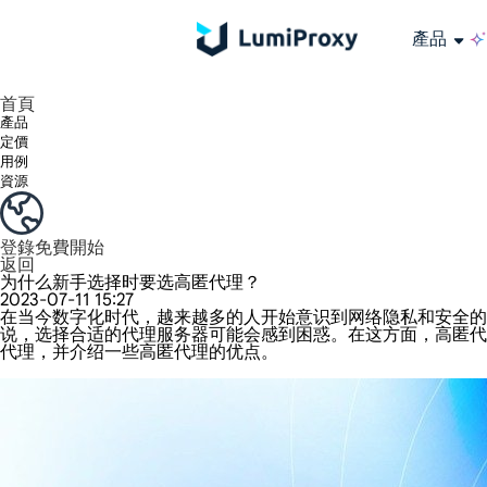
產品
享受 195+ 地點、全球任何城市和 50 個美國州的 9000 多萬真實 IP。
我們只提供和測試世界上最快的資料中心代理 100% 匿名性和 100% IP 可用性。
綠米長效ISP套餐支援長達12小時穩定時間，穩定業務成長超快
流量計費，支援 HTTP/Socks5 協定。流量計費,
您有疑問嗎？瀏覽常見問題清單並立即獲得答案！
尋找專門針對您的需求量身定制的高級解決方案？
大規模擷取影片和中繼資料，並與雲端平台和 OSS 無縫整合。
長期可用的代理，不會自動換
使用穩定、快速、強大的全球資料中心IP
首頁
產品
定價
用例
資源
登錄
免費開始
返回
为什么新手选择时要选高匿代理？
2023-07-11 15:27
在当今数字化时代，越来越多的人开始意识到网络隐私和安全的
说，选择合适的代理服务器可能会感到困惑。在这方面，高匿代
代理，并介绍一些高匿代理的优点。