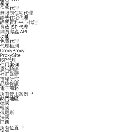
產品
住宅代理
無限制住宅代理
靜態住宅代理
靜態資料中心代理
長效 ISP 代理
網頁爬蟲 API
功能
免費代理
代理檢測
CroxyProxy
ProxySite
ISP代理
使用案例
廣告驗證
社群媒體
市場研究
品牌保護
電子商務
所有使用案例
熱門地區
德國
韓國
俄羅斯
法國
巴西
所有位置