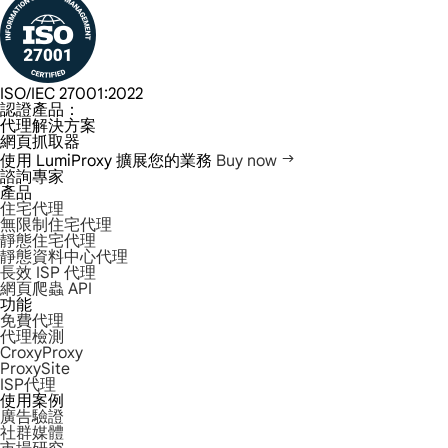
ISO/IEC 27001:2022
認證產品：
代理解決方案
網頁抓取器
使用 LumiProxy 擴展您的業務
Buy now
諮詢專家
產品
住宅代理
無限制住宅代理
靜態住宅代理
靜態資料中心代理
長效 ISP 代理
網頁爬蟲 API
功能
免費代理
代理檢測
CroxyProxy
ProxySite
ISP代理
使用案例
廣告驗證
社群媒體