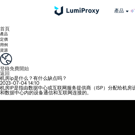
產品
享受 195+ 地點、全球任何城市和 50 個美國州的 9000 多萬真實 IP。
我們只提供和測試世界上最快的資料中心代理 100% 匿名性和 100% IP 可用性。
綠米長效ISP套餐支援長達12小時穩定時間，穩定業務成長超快
流量計費，支援 HTTP/Socks5 協定。流量計費,
您有疑問嗎？瀏覽常見問題清單並立即獲得答案！
尋找專門針對您的需求量身定制的高級解決方案？
大規模擷取影片和中繼資料，並與雲端平台和 OSS 無縫整合。
長期可用的代理，不會自動換
使用穩定、快速、強大的全球資料中心IP
首頁
產品
定價
用例
資源
登錄
免費開始
返回
机房ip是什么？有什么缺点吗？
2023-07-04 14:10
机房IP是指由数据中心或互联网服务提供商（ISP）分配给机房
和数据中心内的设备通信和互联网连接的。