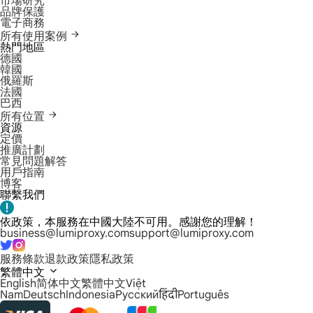
市場研究
品牌保護
電子商務
所有使用案例
熱門地區
德國
韓國
俄羅斯
法國
巴西
所有位置
資源
定價
推廣計劃
常見問題解答
用戶指南
博客
聯繫我們
依政策，本服務在中國大陸不可用。感謝您的理解！
business@lumiproxy.com
support@lumiproxy.com
服務條款
退款政策
隱私政策
繁體中文
English
简体中文
繁體中文
Việt
Nam
Deutsch
Indonesia
Русский
हिंदी
Português