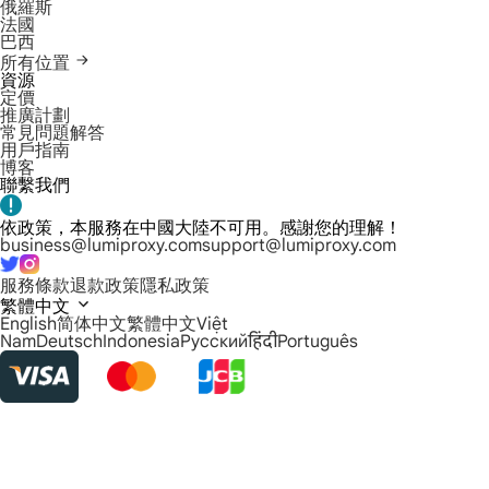
俄羅斯
法國
巴西
所有位置
資源
定價
推廣計劃
常見問題解答
用戶指南
博客
聯繫我們
依政策，本服務在中國大陸不可用。感謝您的理解！
business@lumiproxy.com
support@lumiproxy.com
服務條款
退款政策
隱私政策
繁體中文
English
简体中文
繁體中文
Việt
Nam
Deutsch
Indonesia
Русский
हिंदी
Português