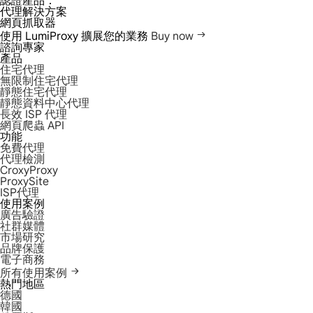
認證產品：
代理解決方案
網頁抓取器
使用 LumiProxy 擴展您的業務
Buy now
諮詢專家
產品
住宅代理
無限制住宅代理
靜態住宅代理
靜態資料中心代理
長效 ISP 代理
網頁爬蟲 API
功能
免費代理
代理檢測
CroxyProxy
ProxySite
ISP代理
使用案例
廣告驗證
社群媒體
市場研究
品牌保護
電子商務
所有使用案例
熱門地區
德國
韓國