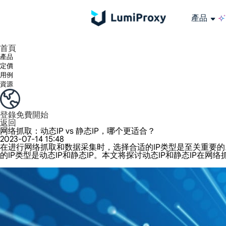
產品
享受 195+ 地點、全球任何城市和 50 個美國州的 9000 多萬真實 IP。
我們只提供和測試世界上最快的資料中心代理 100% 匿名性和 100% IP 可用性。
綠米長效ISP套餐支援長達12小時穩定時間，穩定業務成長超快
流量計費，支援 HTTP/Socks5 協定。流量計費,
您有疑問嗎？瀏覽常見問題清單並立即獲得答案！
尋找專門針對您的需求量身定制的高級解決方案？
大規模擷取影片和中繼資料，並與雲端平台和 OSS 無縫整合。
長期可用的代理，不會自動換
使用穩定、快速、強大的全球資料中心IP
首頁
產品
定價
用例
資源
登錄
免費開始
返回
网络抓取：动态IP vs 静态IP，哪个更适合？
2023-07-14 15:48
在进行网络抓取和数据采集时，选择合适的IP类型是至关重要
的IP类型是动态IP和静态IP。本文将探讨动态IP和静态IP在