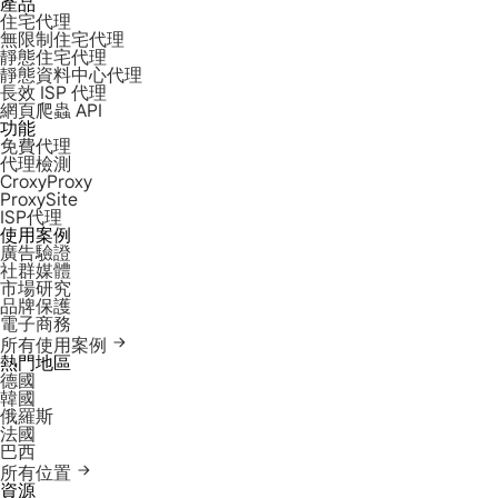
產品
住宅代理
無限制住宅代理
靜態住宅代理
靜態資料中心代理
長效 ISP 代理
網頁爬蟲 API
功能
免費代理
代理檢測
CroxyProxy
ProxySite
ISP代理
使用案例
廣告驗證
社群媒體
市場研究
品牌保護
電子商務
所有使用案例
熱門地區
德國
韓國
俄羅斯
法國
巴西
所有位置
資源