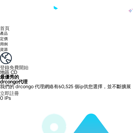
產品
享受 195+ 地點、全球任何城市和 50 個美國州的 9000 多萬真實 IP。
我們只提供和測試世界上最快的資料中心代理 100% 匿名性和 100% IP 可用性。
綠米長效ISP套餐支援長達12小時穩定時間，穩定業務成長超快
流量計費，支援 HTTP/Socks5 協定。流量計費,
您有疑問嗎？瀏覽常見問題清單並立即獲得答案！
尋找專門針對您的需求量身定制的高級解決方案？
大規模擷取影片和中繼資料，並與雲端平台和 OSS 無縫整合。
長期可用的代理，不會自動換
使用穩定、快速、強大的全球資料中心IP
首頁
產品
定價
用例
資源
登錄
免費開始
地區
CD
最優秀的
drcongo代理
我們的 drcongo 代理網絡有60,525 個ip供您選擇，並不斷擴
立即註冊
0
IPs