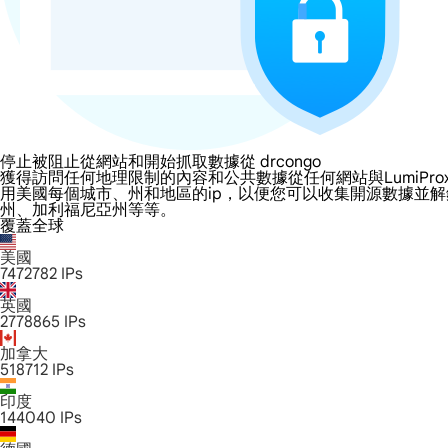
停止被阻止從網站和開始抓取數據從 drcongo
獲得訪問任何地理限制的內容和公共數據從任何網站與LumiProxy的 dr
用美國每個城市、州和地區的ip，以便您可以收集開源數據並
州、加利福尼亞州等等。
覆蓋全球
美國
7472782
IPs
英國
2778865
IPs
加拿大
518712
IPs
印度
144040
IPs