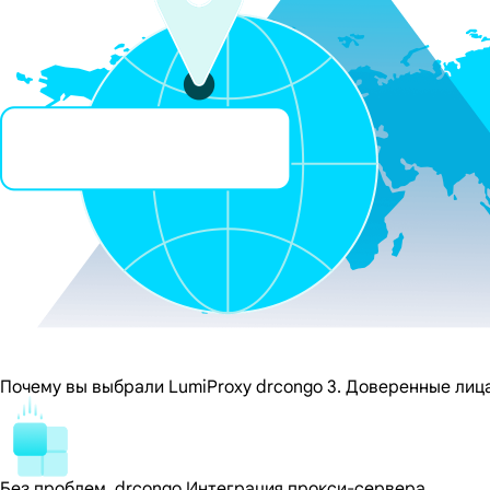
Почему вы выбрали LumiProxy drcongo 3. Доверенные лиц
Без проблем, drcongo Интеграция прокси-сервера