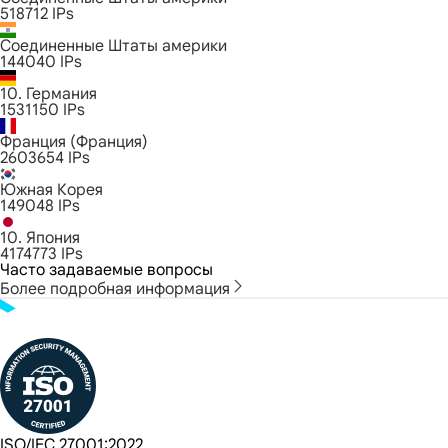
518712
IPs
Соединенные Штаты америки
144040
IPs
10. Германия
1531150
IPs
Франция (Франция)
2603654
IPs
Южная Корея
149048
IPs
10. Япония
4174773
IPs
Часто задаваемые вопросы
Более подробная информация
ISO/IEC 27001:2022