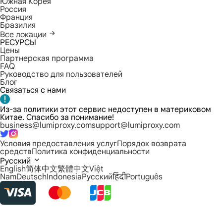
Южная Корея
Россия
Франция
Бразилия
Все локации
РЕСУРСЫ
Цены
Партнерская программа
FAQ
Руководство для пользователей
Блог
Связаться с нами
Из-за политики этот сервис недоступен в материковом
Китае. Спасибо за понимание!
business@lumiproxy.com
support@lumiproxy.com
Условия предоставления услуг
Порядок возврата
средств
Политика конфиденциальности
Русский
English
简体中文
繁體中文
Việt
Nam
Deutsch
Indonesia
Русский
हिंदी
Português