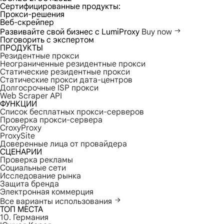
Сертифицированные продукты:
Прокси-решения
Веб-скрейпер
Развивайте свой бизнес с LumiProxy
Buy now
Поговорить с экспертом
ПРОДУКТЫ
Резидентные прокси
Неограниченные резидентные прокси
Статические резидентные прокси
Статические прокси дата-центров
Долгосрочные ISP прокси
Web Scraper API
ФУНКЦИИ
Список бесплатных прокси-серверов
Проверка прокси-сервера
CroxyProxy
ProxySite
Доверенные лица от провайдера
СЦЕНАРИИ
Проверка рекламы
Социальные сети
Исследование рынка
Защита бренда
Электронная коммерция
Все варианты использования
ТОП МЕСТА
10. Германия