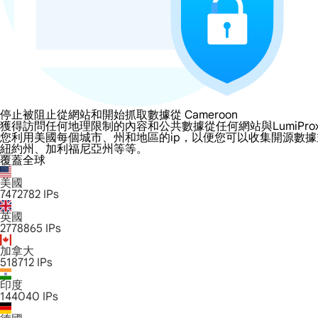
停止被阻止從網站和開始抓取數據從 Cameroon
獲得訪問任何地理限制的內容和公共數據從任何網站與LumiProxy的 Ca
您利用美國每個城市、州和地區的ip，以便您可以收集開源數
紐約州、加利福尼亞州等等。
覆蓋全球
美國
7472782
IPs
英國
2778865
IPs
加拿大
518712
IPs
印度
144040
IPs