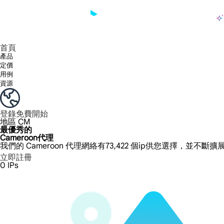
產品
享受 195+ 地點、全球任何城市和 50 個美國州的 9000 多萬真實 IP。
我們只提供和測試世界上最快的資料中心代理 100% 匿名性和 100% IP 可用性。
綠米長效ISP套餐支援長達12小時穩定時間，穩定業務成長超快
流量計費，支援 HTTP/Socks5 協定。流量計費,
您有疑問嗎？瀏覽常見問題清單並立即獲得答案！
尋找專門針對您的需求量身定制的高級解決方案？
大規模擷取影片和中繼資料，並與雲端平台和 OSS 無縫整合。
長期可用的代理，不會自動換
使用穩定、快速、強大的全球資料中心IP
首頁
產品
定價
用例
資源
登錄
免費開始
地區
CM
最優秀的
Cameroon代理
我們的 Cameroon 代理網絡有73,422 個ip供您選擇，並不斷
立即註冊
0
IPs