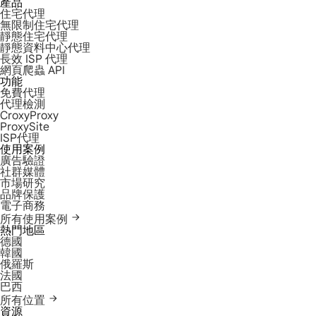
產品
住宅代理
無限制住宅代理
靜態住宅代理
靜態資料中心代理
長效 ISP 代理
網頁爬蟲 API
功能
免費代理
代理檢測
CroxyProxy
ProxySite
ISP代理
使用案例
廣告驗證
社群媒體
市場研究
品牌保護
電子商務
所有使用案例
熱門地區
德國
韓國
俄羅斯
法國
巴西
所有位置
資源