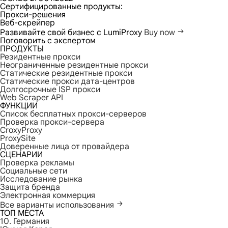
Сертифицированные продукты:
Прокси-решения
Веб-скрейпер
Развивайте свой бизнес с LumiProxy
Buy now
Поговорить с экспертом
ПРОДУКТЫ
Резидентные прокси
Неограниченные резидентные прокси
Статические резидентные прокси
Статические прокси дата-центров
Долгосрочные ISP прокси
Web Scraper API
ФУНКЦИИ
Список бесплатных прокси-серверов
Проверка прокси-сервера
CroxyProxy
ProxySite
Доверенные лица от провайдера
СЦЕНАРИИ
Проверка рекламы
Социальные сети
Исследование рынка
Защита бренда
Электронная коммерция
Все варианты использования
ТОП МЕСТА
10. Германия