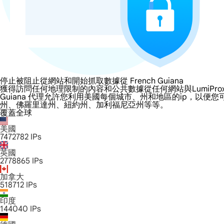
停止被阻止從網站和開始抓取數據從 French Guiana
獲得訪問任何地理限制的內容和公共數據從任何網站與LumiProxy的 Fren
Guiana 代理允許您利用美國每個城市、州和地區的ip，以
州、佛羅里達州、紐約州、加利福尼亞州等等。
覆蓋全球
美國
7472782
IPs
英國
2778865
IPs
加拿大
518712
IPs
印度
144040
IPs