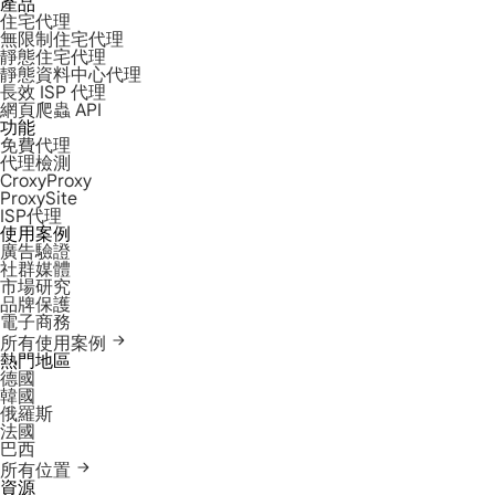
產品
住宅代理
無限制住宅代理
靜態住宅代理
靜態資料中心代理
長效 ISP 代理
網頁爬蟲 API
功能
免費代理
代理檢測
CroxyProxy
ProxySite
ISP代理
使用案例
廣告驗證
社群媒體
市場研究
品牌保護
電子商務
所有使用案例
熱門地區
德國
韓國
俄羅斯
法國
巴西
所有位置
資源