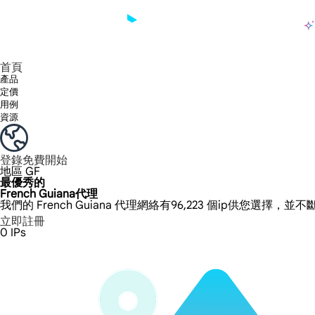
產品
享受 195+ 地點、全球任何城市和 50 個美國州的 9000 多萬真實 IP。
我們只提供和測試世界上最快的資料中心代理 100% 匿名性和 100% IP 可用性。
綠米長效ISP套餐支援長達12小時穩定時間，穩定業務成長超快
流量計費，支援 HTTP/Socks5 協定。流量計費,
您有疑問嗎？瀏覽常見問題清單並立即獲得答案！
尋找專門針對您的需求量身定制的高級解決方案？
大規模擷取影片和中繼資料，並與雲端平台和 OSS 無縫整合。
長期可用的代理，不會自動換
使用穩定、快速、強大的全球資料中心IP
首頁
產品
定價
用例
資源
登錄
免費開始
地區
GF
最優秀的
French Guiana代理
我們的 French Guiana 代理網絡有96,223 個ip供您選擇，並
立即註冊
0
IPs