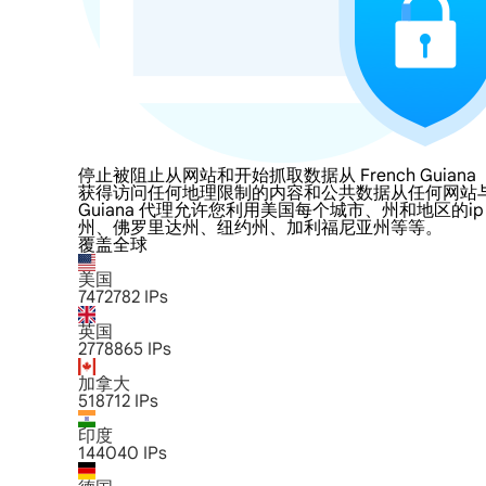
停止被阻止从网站和开始抓取数据从 French Guiana
获得访问任何地理限制的内容和公共数据从任何网站与LumiProxy
Guiana 代理允许您利用美国每个城市、州和地区
州、佛罗里达州、纽约州、加利福尼亚州等等。
覆盖全球
美国
7472782
IPs
英国
2778865
IPs
加拿大
518712
IPs
印度
144040
IPs