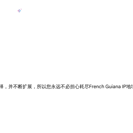
产品
AI数据采集
定价
用例
资源
zh-CN
登
长期可用的代理，不会自动换IP的住宅代理
使用全球稳定、快速、强大的数据中心 IP
联盟计划加入LumiProxy联盟计划并赚取高达10％的佣金。
从 Google、
大规模提
p供您选择，并不断扩展，所以您永远不必担心耗尽French Guiana IP地