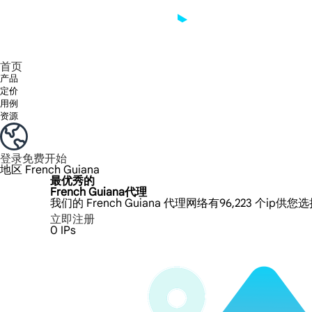
享受 195+ 地点、全球任何城市和 50 个美国州的 9000 多万真实 IP。
我们只提供和测试世界上最快的数据中心代理 100% 匿名性和 100% IP 可用性。
Lumi 的长效 ISP 计划支持长达 12 小时的稳定时间，稳定的业务增长超快
流量计费，支持 HTTP/Socks5 协议。流量计费,
您有疑问吗？浏览常见问题列表并立即获得答案！
寻找专门针对您的需求量身定制的高级解决方案？
首页
产品
定价
用例
资源
登录
免费开始
地区
French Guiana
最优秀的
French Guiana代理
我们的 French Guiana 代理网络有96,223 个i
立即注册
0
IPs