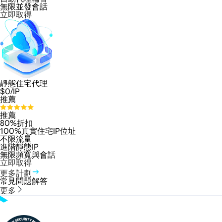
無限並發會話
立即取得
靜態住宅代理
$
0
/IP
推薦
推薦
80%折扣
100%真實住宅IP位址
不限流量
進階靜態IP
無限頻寬與會話
立即取得
更多計劃
常見問題解答
更多