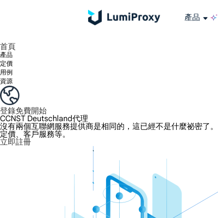
產品
享受 195+ 地點、全球任何城市和 50 個美國州的 9000 多萬真實 IP。
我們只提供和測試世界上最快的資料中心代理 100% 匿名性和 100% IP 可用性。
綠米長效ISP套餐支援長達12小時穩定時間，穩定業務成長超快
流量計費，支援 HTTP/Socks5 協定。流量計費,
您有疑問嗎？瀏覽常見問題清單並立即獲得答案！
尋找專門針對您的需求量身定制的高級解決方案？
大規模擷取影片和中繼資料，並與雲端平台和 OSS 無縫整合。
長期可用的代理，不會自動換
使用穩定、快速、強大的全球資料中心IP
首頁
產品
定價
用例
資源
登錄
免費開始
CCNST Deutschland代理
沒有兩個互聯網服務提供商是相同的，這已經不是什麼祕密了。提供商
定價、客戶服務等。
立即註冊