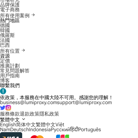
市場研究
品牌保護
電子商務
所有使用案例
熱門地區
德國
韓國
俄羅斯
法國
巴西
所有位置
資源
定價
推廣計劃
常見問題解答
用戶指南
博客
聯繫我們
依政策，本服務在中國大陸不可用。感謝您的理解！
business@lumiproxy.com
support@lumiproxy.com
服務條款
退款政策
隱私政策
繁體中文
English
简体中文
繁體中文
Việt
Nam
Deutsch
Indonesia
Русский
हिंदी
Português