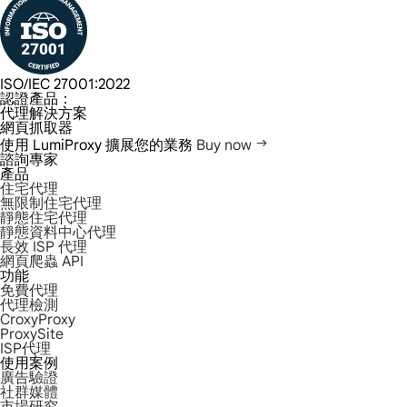
ISO/IEC 27001:2022
認證產品：
代理解決方案
網頁抓取器
使用 LumiProxy 擴展您的業務
Buy now
諮詢專家
產品
住宅代理
無限制住宅代理
靜態住宅代理
靜態資料中心代理
長效 ISP 代理
網頁爬蟲 API
功能
免費代理
代理檢測
CroxyProxy
ProxySite
ISP代理
使用案例
廣告驗證
社群媒體