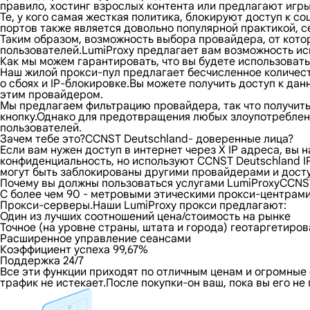
правило, хостинг взрослых контента или предлагают игр
Те, у кого самая жесткая политика, блокируют доступ к
портов также является довольно популярной практикой, с
Таким образом, возможность выбора провайдера, от кото
пользователей.LumiProxy предлагает вам возможность исп
Как мы можем гарантировать, что вы будете использоват
Наш жилой прокси-пул предлагает бесчисленное количес
о сбоях и IP-блокировке.Вы можете получить доступ к да
этим провайдером.
Мы предлагаем фильтрацию провайдера, так что получить 
кнопку.Однако для предотвращения любых злоупотреблени
пользователей.
Зачем тебе это?CCNST Deutschland- доверенные лица?
Если вам нужен доступ в интернет через X IP адреса, вы
конфиденциальность, но используют CCNST Deutschland I
могут быть заблокированы другими провайдерами и досту
Почему вы должны пользоваться услугами LumiProxyCCNS
С более чем 90 - метровыми этическими прокси-центрами
Прокси-серверы.Наши LumiProxy прокси предлагают:
Один из лучших соотношений цена/стоимость на рынке
Точное (на уровне страны, штата и города) геотаргетиро
Расширенное управление сеансами
Коэффициент успеха 99,67%
Поддержка 24/7
Все эти функции приходят по отличным ценам и огромные
трафик не истекает.После покупки-он ваш, пока вы его н