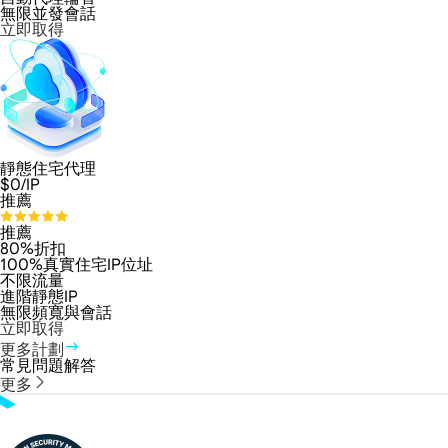
無限並發會話
立即取得
靜態住宅代理
$
0
/IP
推薦
推薦
80%折扣
100%真實住宅IP位址
不限流量
進階靜態IP
無限頻寬與會話
立即取得
更多計劃
常見問題解答
更多