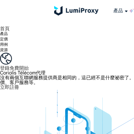
產品
享受 195+ 地點、全球任何城市和 50 個美國州的 9000 多萬真實 IP。
我們只提供和測試世界上最快的資料中心代理 100% 匿名性和 100% IP 可用性。
綠米長效ISP套餐支援長達12小時穩定時間，穩定業務成長超快
流量計費，支援 HTTP/Socks5 協定。流量計費,
您有疑問嗎？瀏覽常見問題清單並立即獲得答案！
尋找專門針對您的需求量身定制的高級解決方案？
大規模擷取影片和中繼資料，並與雲端平台和 OSS 無縫整合。
長期可用的代理，不會自動換
使用穩定、快速、強大的全球資料中心IP
首頁
產品
定價
用例
資源
登錄
免費開始
Coriolis Télécom代理
沒有兩個互聯網服務提供商是相同的，這已經不是什麼祕密了。提供商
價、客戶服務等。
立即註冊