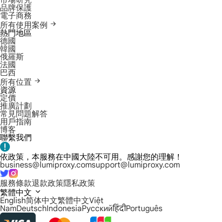
市場研究
品牌保護
電子商務
所有使用案例
熱門地區
德國
韓國
俄羅斯
法國
巴西
所有位置
資源
定價
推廣計劃
常見問題解答
用戶指南
博客
聯繫我們
依政策，本服務在中國大陸不可用。感謝您的理解！
business@lumiproxy.com
support@lumiproxy.com
服務條款
退款政策
隱私政策
繁體中文
English
简体中文
繁體中文
Việt
Nam
Deutsch
Indonesia
Русский
हिंदी
Português