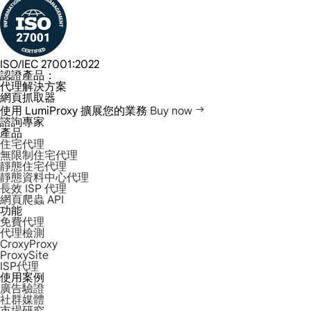
ISO/IEC 27001:2022
認證產品：
代理解決方案
網頁抓取器
使用 LumiProxy 擴展您的業務
Buy now
諮詢專家
產品
住宅代理
無限制住宅代理
靜態住宅代理
靜態資料中心代理
長效 ISP 代理
網頁爬蟲 API
功能
免費代理
代理檢測
CroxyProxy
ProxySite
ISP代理
使用案例
廣告驗證
社群媒體