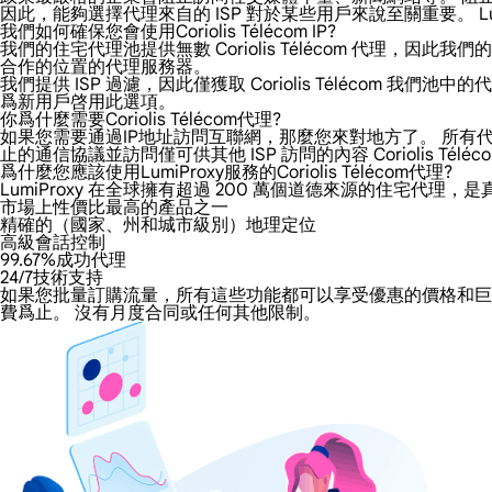
因此，能夠選擇代理來自的 ISP 對於某些用戶來說至關重要。 LumiP
我們如何確保您會使用Coriolis Télécom IP?
我們的住宅代理池提供無數 Coriolis Télécom 代理，因此我
合作的位置的代理服務器。
我們提供 ISP 過濾，因此僅獲取 Coriolis Téléco
爲新用戶啓用此選項。
你爲什麼需要Coriolis Télécom代理?
如果您需要通過IP地址訪問互聯網，那麼您來對地方了。 所有代理都增加
止的通信協議並訪問僅可供其他 ISP 訪問的內容 Coriolis Téléc
爲什麼您應該使用LumiProxy服務的Coriolis Télécom代理?
LumiProxy 在全球擁有超過 200 萬個道德來源的住宅代理，是真
市場上性價比最高的產品之一
精確的（國家、州和城市級別）地理定位
高級會話控制
99.67%成功代理
24/7技術支持
如果您批量訂購流量，所有這些功能都可以享受優惠的價格和巨大的折扣。
費爲止。 沒有月度合同或任何其他限制。