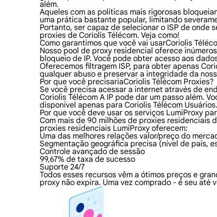
além.
Aqueles com as políticas mais rigorosas bloqueiam
uma prática bastante popular, limitando severame
Portanto, ser capaz de selecionar o ISP de onde 
proxies de Coriolis Télécom. Veja como!
Como garantimos que você vai usarCoriolis Téléc
Nosso pool de proxy residencial oferece inúmeros
bloqueio de IP. Você pode obter acesso aos dado
Oferecemos filtragem ISP, para obter apenas Corio
qualquer abuso e preservar a integridade da noss
Por que você precisariaCoriolis Télécom Proxies?
Se você precisa acessar a internet através de en
Coriolis Télécom A IP pode dar um passo além. V
disponível apenas para Coriolis Télécom Usuários
Por que você deve usar os serviços LumiProxy par
Com mais de 90 milhões de proxies residenciais d
proxies residenciais LumiProxy oferecem:
Uma das melhores relações valor/preço do merca
Segmentação geográfica precisa (nível de país, e
Controle avançado de sessão
99,67% de taxa de sucesso
Suporte 24/7
Todos esses recursos vêm a ótimos preços e gran
proxy não expira. Uma vez comprado - é seu até v