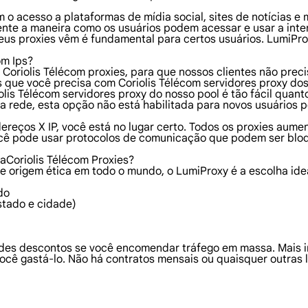
 o acesso a plataformas de mídia social, sites de notícias e
nte a maneira como os usuários podem acessar e usar a inte
seus proxies vêm é fundamental para certos usuários. LumiPr
om Ips?
 Coriolis Télécom proxies, para que nossos clientes não pre
s que você precisa com Coriolis Télécom servidores proxy do
lis Télécom servidores proxy do nosso pool é tão fácil quanto
a rede, esta opção não está habilitada para novos usuários p
dereços X IP, você está no lugar certo. Todos os proxies au
ocê pode usar protocolos de comunicação que podem ser blo
.
aCoriolis Télécom Proxies?
e origem ética em todo o mundo, o LumiProxy é a escolha idea
do
stado e cidade)
des descontos se você encomendar tráfego em massa. Mais im
ocê gastá-lo. Não há contratos mensais ou quaisquer outras l