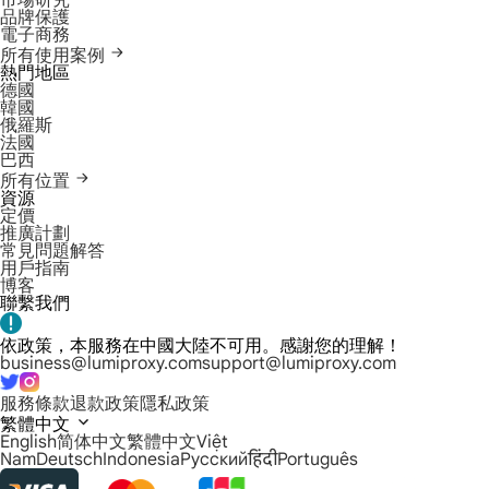
市場研究
品牌保護
電子商務
所有使用案例
熱門地區
德國
韓國
俄羅斯
法國
巴西
所有位置
資源
定價
推廣計劃
常見問題解答
用戶指南
博客
聯繫我們
依政策，本服務在中國大陸不可用。感謝您的理解！
business@lumiproxy.com
support@lumiproxy.com
服務條款
退款政策
隱私政策
繁體中文
English
简体中文
繁體中文
Việt
Nam
Deutsch
Indonesia
Русский
हिंदी
Português