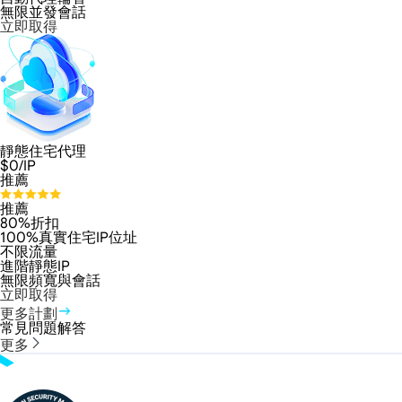
無限並發會話
立即取得
靜態住宅代理
$
0
/IP
推薦
推薦
80%折扣
100%真實住宅IP位址
不限流量
進階靜態IP
無限頻寬與會話
立即取得
更多計劃
常見問題解答
更多