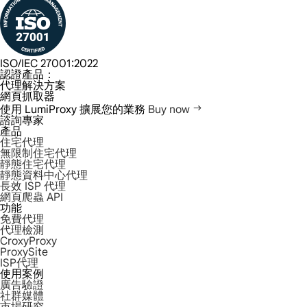
ISO/IEC 27001:2022
認證產品：
代理解決方案
網頁抓取器
使用 LumiProxy 擴展您的業務
Buy now
諮詢專家
產品
住宅代理
無限制住宅代理
靜態住宅代理
靜態資料中心代理
長效 ISP 代理
網頁爬蟲 API
功能
免費代理
代理檢測
CroxyProxy
ProxySite
ISP代理
使用案例
廣告驗證
社群媒體