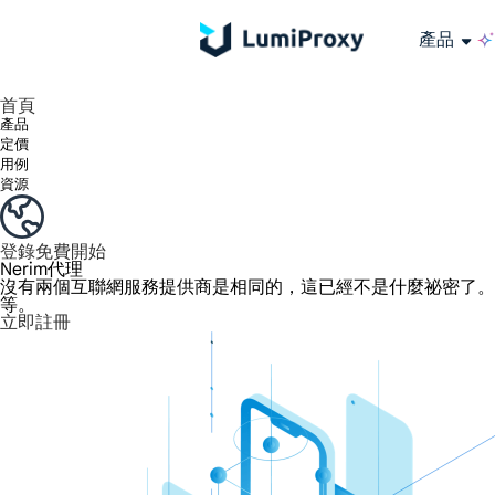
產品
享受 195+ 地點、全球任何城市和 50 個美國州的 9000 多萬真實 IP。
我們只提供和測試世界上最快的資料中心代理 100% 匿名性和 100% IP 可用性。
綠米長效ISP套餐支援長達12小時穩定時間，穩定業務成長超快
流量計費，支援 HTTP/Socks5 協定。流量計費,
您有疑問嗎？瀏覽常見問題清單並立即獲得答案！
尋找專門針對您的需求量身定制的高級解決方案？
大規模擷取影片和中繼資料，並與雲端平台和 OSS 無縫整合。
長期可用的代理，不會自動換
使用穩定、快速、強大的全球資料中心IP
首頁
產品
定價
用例
資源
登錄
免費開始
Nerim代理
沒有兩個互聯網服務提供商是相同的，這已經不是什麼祕密了。提
等。
立即註冊