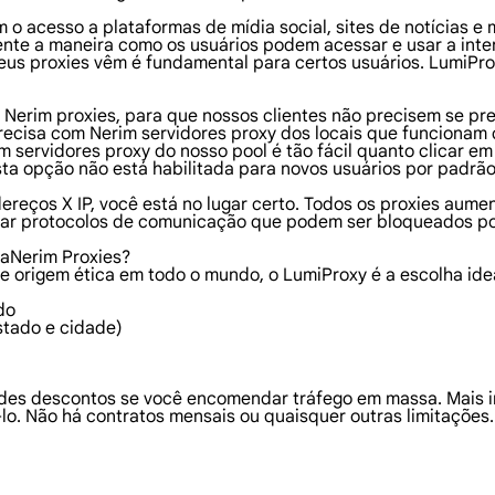
 o acesso a plataformas de mídia social, sites de notícias e
nte a maneira como os usuários podem acessar e usar a inte
seus proxies vêm é fundamental para certos usuários. LumiPr
 Nerim proxies, para que nossos clientes não precisem se p
recisa com Nerim servidores proxy dos locais que funcionam
 servidores proxy do nosso pool é tão fácil quanto clicar em
sta opção não está habilitada para novos usuários por padrão
dereços X IP, você está no lugar certo. Todos os proxies au
sar protocolos de comunicação que podem ser bloqueados por
raNerim Proxies?
e origem ética em todo o mundo, o LumiProxy é a escolha ide
do
stado e cidade)
des descontos se você encomendar tráfego em massa. Mais i
lo. Não há contratos mensais ou quaisquer outras limitações.