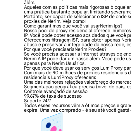
além.
Aqueles com as políticas mais rigorosas bloqueiam
uma prática bastante popular, limitando severame
Portanto, ser capaz de selecionar o ISP de onde 
proxies de Nerim. Veja como!
Como garantimos que você vai usarNerim Ips?
Nosso pool de proxy residencial oferece inúmeros
IP. Você pode obter acesso aos dados que você p
Oferecemos filtragem ISP, para obter apenas Nerim
abuso e preservar a integridade da nossa rede, e
Por que você precisariaNerim Proxies?
Se você precisa acessar a internet através de en
Nerim A IP pode dar um passo além. Você pode u
apenas para Nerim Usuários.
Por que você deve usar os serviços LumiProxy pa
Com mais de 90 milhões de proxies residenciais d
residenciais LumiProxy oferecem:
Uma das melhores relações valor/preço do merca
Segmentação geográfica precisa (nível de país, e
Controle avançado de sessão
99,67% de taxa de sucesso
Suporte 24/7
Todos esses recursos vêm a ótimos preços e gran
expira. Uma vez comprado - é seu até você gastá-