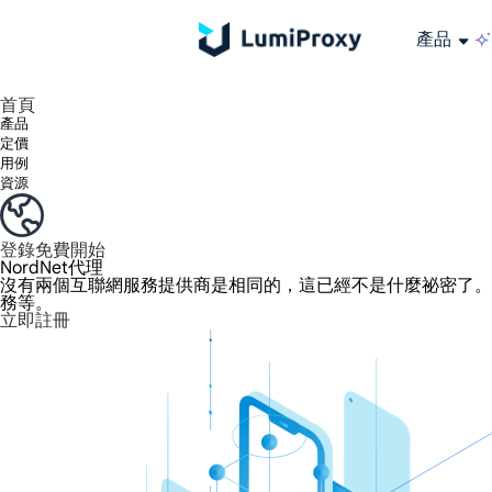
產品
享受 195+ 地點、全球任何城市和 50 個美國州的 9000 多萬真實 IP。
我們只提供和測試世界上最快的資料中心代理 100% 匿名性和 100% IP 可用性。
綠米長效ISP套餐支援長達12小時穩定時間，穩定業務成長超快
流量計費，支援 HTTP/Socks5 協定。流量計費,
您有疑問嗎？瀏覽常見問題清單並立即獲得答案！
尋找專門針對您的需求量身定制的高級解決方案？
大規模擷取影片和中繼資料，並與雲端平台和 OSS 無縫整合。
長期可用的代理，不會自動換
使用穩定、快速、強大的全球資料中心IP
首頁
產品
定價
用例
資源
登錄
免費開始
NordNet代理
沒有兩個互聯網服務提供商是相同的，這已經不是什麼祕密了。提
務等。
立即註冊