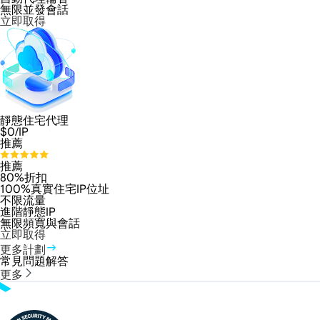
無限並發會話
立即取得
靜態住宅代理
$
0
/IP
推薦
推薦
80%折扣
100%真實住宅IP位址
不限流量
進階靜態IP
無限頻寬與會話
立即取得
更多計劃
常見問題解答
更多