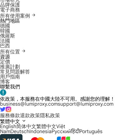
市場研究
品牌保護
電子商務
所有使用案例
熱門地區
德國
韓國
俄羅斯
法國
巴西
所有位置
資源
定價
推廣計劃
常見問題解答
用戶指南
博客
聯繫我們
依政策，本服務在中國大陸不可用。感謝您的理解！
business@lumiproxy.com
support@lumiproxy.com
服務條款
退款政策
隱私政策
繁體中文
English
简体中文
繁體中文
Việt
Nam
Deutsch
Indonesia
Русский
हिंदी
Português