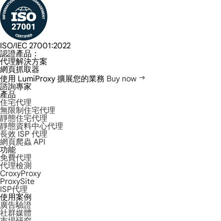
ISO/IEC 27001:2022
認證產品：
代理解決方案
網頁抓取器
使用 LumiProxy 擴展您的業務
Buy now
諮詢專家
產品
住宅代理
無限制住宅代理
靜態住宅代理
靜態資料中心代理
長效 ISP 代理
網頁爬蟲 API
功能
免費代理
代理檢測
CroxyProxy
ProxySite
ISP代理
使用案例
廣告驗證
社群媒體