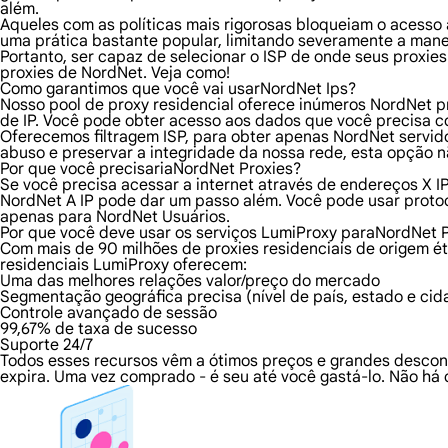
além.
Aqueles com as políticas mais rigorosas bloqueiam o acesso a
uma prática bastante popular, limitando severamente a mane
Portanto, ser capaz de selecionar o ISP de onde seus proxie
proxies de NordNet. Veja como!
Como garantimos que você vai usarNordNet Ips?
Nosso pool de proxy residencial oferece inúmeros NordNet p
de IP. Você pode obter acesso aos dados que você precisa c
Oferecemos filtragem ISP, para obter apenas NordNet servido
abuso e preservar a integridade da nossa rede, esta opção n
Por que você precisariaNordNet Proxies?
Se você precisa acessar a internet através de endereços X I
NordNet A IP pode dar um passo além. Você pode usar proto
apenas para NordNet Usuários.
Por que você deve usar os serviços LumiProxy paraNordNet 
Com mais de 90 milhões de proxies residenciais de origem ét
residenciais LumiProxy oferecem:
Uma das melhores relações valor/preço do mercado
Segmentação geográfica precisa (nível de país, estado e cid
Controle avançado de sessão
99,67% de taxa de sucesso
Suporte 24/7
Todos esses recursos vêm a ótimos preços e grandes descon
expira. Uma vez comprado - é seu até você gastá-lo. Não há 