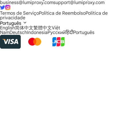
business@lumiproxy.com
support@lumiproxy.com
Termos de Serviço
Política de Reembolso
Política de
privacidade
Português
English
简体中文
繁體中文
Việt
Nam
Deutsch
Indonesia
Русский
हिंदी
Português