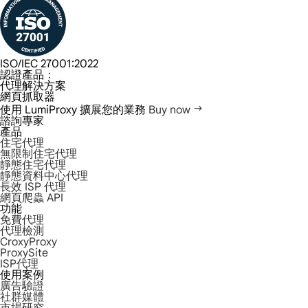
ISO/IEC 27001:2022
認證產品：
代理解決方案
網頁抓取器
使用 LumiProxy 擴展您的業務
Buy now
諮詢專家
產品
住宅代理
無限制住宅代理
靜態住宅代理
靜態資料中心代理
長效 ISP 代理
網頁爬蟲 API
功能
免費代理
代理檢測
CroxyProxy
ProxySite
ISP代理
使用案例
廣告驗證
社群媒體