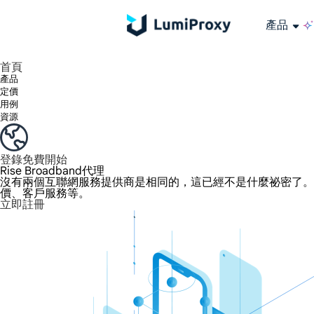
產品
享受 195+ 地點、全球任何城市和 50 個美國州的 9000 多萬真實 IP。
我們只提供和測試世界上最快的資料中心代理 100% 匿名性和 100% IP 可用性。
綠米長效ISP套餐支援長達12小時穩定時間，穩定業務成長超快
流量計費，支援 HTTP/Socks5 協定。流量計費,
您有疑問嗎？瀏覽常見問題清單並立即獲得答案！
尋找專門針對您的需求量身定制的高級解決方案？
大規模擷取影片和中繼資料，並與雲端平台和 OSS 無縫整合。
長期可用的代理，不會自動換
使用穩定、快速、強大的全球資料中心IP
首頁
產品
定價
用例
資源
登錄
免費開始
Rise Broadband代理
沒有兩個互聯網服務提供商是相同的，這已經不是什麼祕密了。提供商
價、客戶服務等。
立即註冊