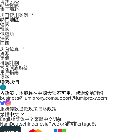
市場研究
品牌保護
電子商務
所有使用案例
熱門地區
德國
韓國
俄羅斯
法國
巴西
所有位置
資源
定價
推廣計劃
常見問題解答
用戶指南
博客
聯繫我們
依政策，本服務在中國大陸不可用。感謝您的理解！
business@lumiproxy.com
support@lumiproxy.com
服務條款
退款政策
隱私政策
繁體中文
English
简体中文
繁體中文
Việt
Nam
Deutsch
Indonesia
Русский
हिंदी
Português