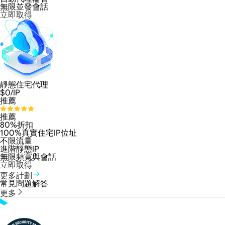
無限並發會話
立即取得
靜態住宅代理
$
0
/IP
推薦
推薦
80%折扣
100%真實住宅IP位址
不限流量
進階靜態IP
無限頻寬與會話
立即取得
更多計劃
常見問題解答
更多