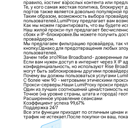
правило, хостинг взрослых контента или пред
Те, у кого самая жесткая политика, блокирую
портов также является довольно популярной пр
Таким образом, возможность выбора провайдер
пользователей.LumiProxy предлагает вам возмо
Как мы можем гарантировать, что вы будете ис
Наш жилой прокси-пул предлагает бесчисленно
сбоях и IP-блокировке.Вы можете получить дос
провайдером.
Мы предлагаем фильтрацию провайдера, так что
кнопку.Однако для предотвращения любых злоу
пользователей.
Зачем тебе это?Rise Broadband- доверенные л
Если вам нужен доступ в интернет через X IP 
конфиденциальность, но используют Rise Broa
могут быть заблокированы другими провайдерам
Почему вы должны пользоваться услугами Lumi
С более чем 90 - метровыми этическими прокс
Прокси-серверы.Наши LumiProxy прокси предл
Один из лучших соотношений цена/стоимость н
Точное (на уровне страны, штата и города) ге
Расширенное управление сеансами
Коэффициент успеха 99,67%
Поддержка 24/7
Все эти функции приходят по отличным ценам и
трафик не истекает.После покупки-он ваш, пок