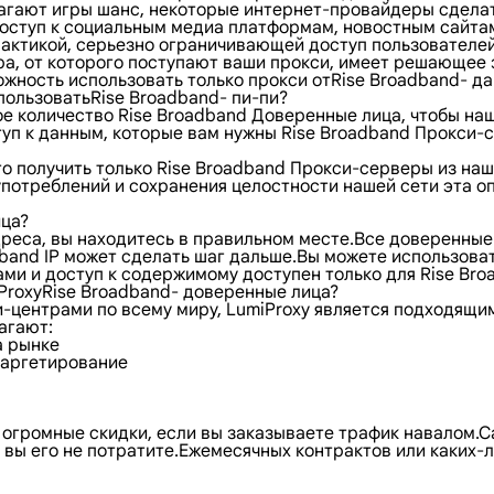
лагают игры шанс, некоторые интернет-провайдеры сделат
т доступ к социальным медиа платформам, новостным сайт
актикой, серьезно ограничивающей доступ пользователей 
а, от которого поступают ваши прокси, имеет решающее 
жность использовать только прокси отRise Broadband- да.
пользоватьRise Broadband- пи-пи?
е количество Rise Broadband Доверенные лица, чтобы на
туп к данным, которые вам нужны Rise Broadband Прокси-
 получить только Rise Broadband Прокси-серверы из нашег
потреблений и сохранения целостности нашей сети эта о
ица?
адреса, вы находитесь в правильном месте.Все доверенны
dband IP может сделать шаг дальше.Вы можете использов
и и доступ к содержимому доступен только для Rise Broa
ProxyRise Broadband- доверенные лица?
и-центрами по всему миру, LumiProxy является подходящи
агают:
а рынке
отаргетирование
 огромные скидки, если вы заказываете трафик навалом.С
а вы его не потратите.Ежемесячных контрактов или каких-