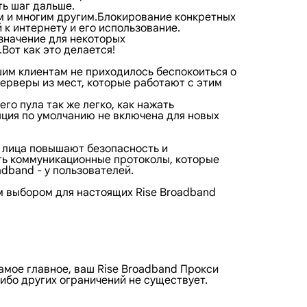
ь шаг дальше.
ам и многим другим.Блокирование конкретных
к интернету и его использование.
значение для некоторых
Вот как это делается!
шим клиентам не приходилось беспокоиться о
серверы из мест, которые работают с этим
о пула так же легко, как нажать
пция по умолчанию не включена для новых
е лица повышают безопасность и
ать коммуникационные протоколы, которые
dband - у пользователей.
м выбором для настоящих Rise Broadband
амое главное, ваш Rise Broadband Прокси
либо других ограничений не существует.