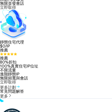
無限並發會話
立即取得
靜態住宅代理
$
0
/IP
推薦
推薦
80%折扣
100%真實住宅IP位址
不限流量
進階靜態IP
無限頻寬與會話
立即取得
更多計劃
常見問題解答
更多