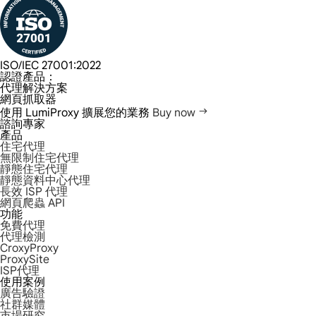
ISO/IEC 27001:2022
認證產品：
代理解決方案
網頁抓取器
使用 LumiProxy 擴展您的業務
Buy now
諮詢專家
產品
住宅代理
無限制住宅代理
靜態住宅代理
靜態資料中心代理
長效 ISP 代理
網頁爬蟲 API
功能
免費代理
代理檢測
CroxyProxy
ProxySite
ISP代理
使用案例
廣告驗證
社群媒體