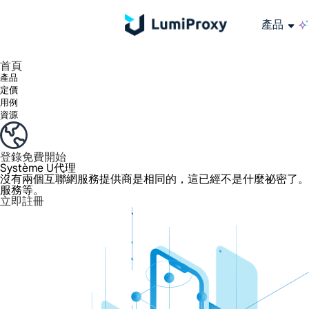
產品
享受 195+ 地點、全球任何城市和 50 個美國州的 9000 多萬真實 IP。
我們只提供和測試世界上最快的資料中心代理 100% 匿名性和 100% IP 可用性。
綠米長效ISP套餐支援長達12小時穩定時間，穩定業務成長超快
流量計費，支援 HTTP/Socks5 協定。流量計費,
您有疑問嗎？瀏覽常見問題清單並立即獲得答案！
尋找專門針對您的需求量身定制的高級解決方案？
大規模擷取影片和中繼資料，並與雲端平台和 OSS 無縫整合。
長期可用的代理，不會自動換
使用穩定、快速、強大的全球資料中心IP
首頁
產品
定價
用例
資源
登錄
免費開始
Système U代理
沒有兩個互聯網服務提供商是相同的，這已經不是什麼祕密了。提供
服務等。
立即註冊