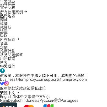
市場研究
品牌保護
電子商務
所有使用案例
熱門地區
德國
韓國
俄羅斯
法國
巴西
所有位置
資源
定價
推廣計劃
常見問題解答
用戶指南
博客
聯繫我們
依政策，本服務在中國大陸不可用。感謝您的理解！
business@lumiproxy.com
support@lumiproxy.com
服務條款
退款政策
隱私政策
繁體中文
English
简体中文
繁體中文
Việt
Nam
Deutsch
Indonesia
Русский
हिंदी
Português