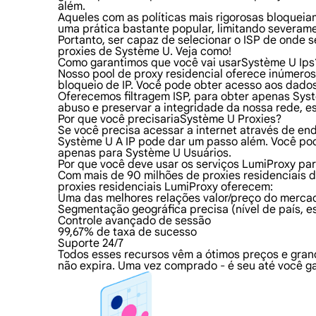
além.
Aqueles com as políticas mais rigorosas bloqueiam
uma prática bastante popular, limitando severame
Portanto, ser capaz de selecionar o ISP de onde 
proxies de Système U. Veja como!
Como garantimos que você vai usarSystème U Ips
Nosso pool de proxy residencial oferece inúmero
bloqueio de IP. Você pode obter acesso aos dado
Oferecemos filtragem ISP, para obter apenas Syst
abuso e preservar a integridade da nossa rede, e
Por que você precisariaSystème U Proxies?
Se você precisa acessar a internet através de en
Système U A IP pode dar um passo além. Você po
apenas para Système U Usuários.
Por que você deve usar os serviços LumiProxy pa
Com mais de 90 milhões de proxies residenciais d
proxies residenciais LumiProxy oferecem:
Uma das melhores relações valor/preço do merca
Segmentação geográfica precisa (nível de país, e
Controle avançado de sessão
99,67% de taxa de sucesso
Suporte 24/7
Todos esses recursos vêm a ótimos preços e gran
não expira. Uma vez comprado - é seu até você ga