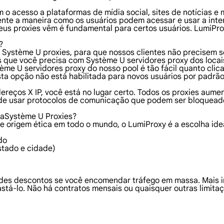
 o acesso a plataformas de mídia social, sites de notícias e
nte a maneira como os usuários podem acessar e usar a inte
seus proxies vêm é fundamental para certos usuários. LumiPr
?
s Système U proxies, para que nossos clientes não precisem 
s que você precisa com Système U servidores proxy dos loca
ème U servidores proxy do nosso pool é tão fácil quanto clic
sta opção não está habilitada para novos usuários por padrão
dereços X IP, você está no lugar certo. Todos os proxies au
de usar protocolos de comunicação que podem ser bloqueados
raSystème U Proxies?
e origem ética em todo o mundo, o LumiProxy é a escolha ide
do
stado e cidade)
des descontos se você encomendar tráfego em massa. Mais i
stá-lo. Não há contratos mensais ou quaisquer outras limitaç