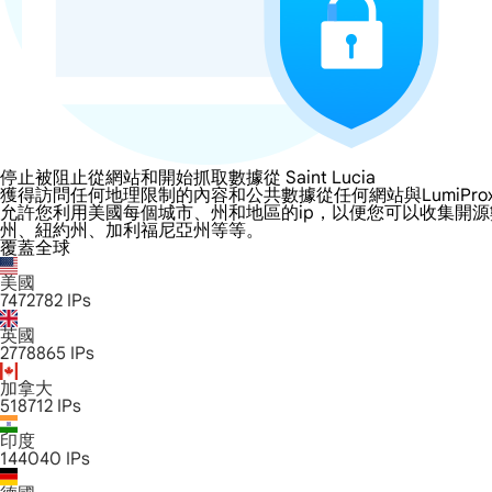
停止被阻止從網站和開始抓取數據從 Saint Lucia
獲得訪問任何地理限制的內容和公共數據從任何網站與LumiProxy的 Saint
允許您利用美國每個城市、州和地區的ip，以便您可以收集開
州、紐約州、加利福尼亞州等等。
覆蓋全球
美國
7472782
IPs
英國
2778865
IPs
加拿大
518712
IPs
印度
144040
IPs