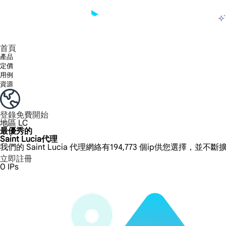
產品
享受 195+ 地點、全球任何城市和 50 個美國州的 9000 多萬真實 IP。
我們只提供和測試世界上最快的資料中心代理 100% 匿名性和 100% IP 可用性。
綠米長效ISP套餐支援長達12小時穩定時間，穩定業務成長超快
流量計費，支援 HTTP/Socks5 協定。流量計費,
您有疑問嗎？瀏覽常見問題清單並立即獲得答案！
尋找專門針對您的需求量身定制的高級解決方案？
大規模擷取影片和中繼資料，並與雲端平台和 OSS 無縫整合。
長期可用的代理，不會自動換
使用穩定、快速、強大的全球資料中心IP
首頁
產品
定價
用例
資源
登錄
免費開始
地區
LC
最優秀的
Saint Lucia代理
我們的 Saint Lucia 代理網絡有194,773 個ip供您選擇，並不
立即註冊
0
IPs