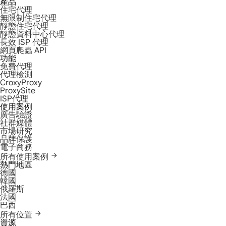
產品
住宅代理
無限制住宅代理
靜態住宅代理
靜態資料中心代理
長效 ISP 代理
網頁爬蟲 API
功能
免費代理
代理檢測
CroxyProxy
ProxySite
ISP代理
使用案例
廣告驗證
社群媒體
市場研究
品牌保護
電子商務
所有使用案例
熱門地區
德國
韓國
俄羅斯
法國
巴西
所有位置
資源