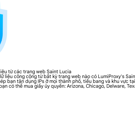
iệu từ các trang web Saint Lucia
à dữ liệu công cộng từ bất kỳ trang web nào có LumiProxy's Sa
hép bạn tận dụng IPs ở mọi thành phố, tiểu bang và khu vực tạ
n có thể mua giấy ủy quyền: Arizona, Chicago, Delware, Texas,