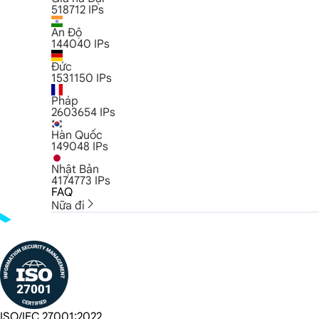
518712
IPs
Ấn Độ
144040
IPs
Đức
1531150
IPs
Pháp
2603654
IPs
Hàn Quốc
149048
IPs
Nhật Bản
4174773
IPs
FAQ
Nữa đi
ISO/IEC 27001:2022