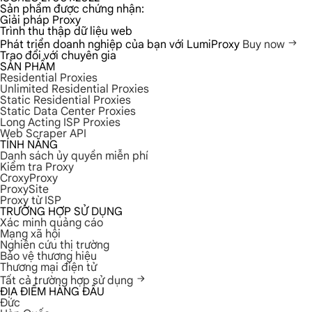
Sản phẩm được chứng nhận:
Giải pháp Proxy
Trình thu thập dữ liệu web
Phát triển doanh nghiệp của bạn với LumiProxy
Buy now
Trao đổi với chuyên gia
SẢN PHẨM
Residential Proxies
Unlimited Residential Proxies
Static Residential Proxies
Static Data Center Proxies
Long Acting ISP Proxies
Web Scraper API
TÍNH NĂNG
Danh sách ủy quyền miễn phí
Kiểm tra Proxy
CroxyProxy
ProxySite
Proxy từ ISP
TRƯỜNG HỢP SỬ DỤNG
Xác minh quảng cáo
Mạng xã hội
Nghiên cứu thị trường
Bảo vệ thương hiệu
Thương mại điện tử
Tất cả trường hợp sử dụng
ĐỊA ĐIỂM HÀNG ĐẦU
Đức