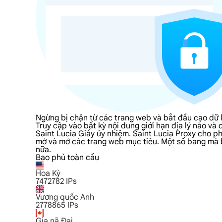
Ngừng bị chặn từ các trang web và bắt đầu cạo dữ l
Truy cập vào bất kỳ nội dung giới hạn địa lý nào v
Saint Lucia Giấy ủy nhiệm. Saint Lucia Proxy cho p
mở và mở các trang web mục tiêu. Một số bang mà bạ
nữa.
Bao phủ toàn cầu
Hoa Kỳ
7472782
IPs
Vương quốc Anh
2778865
IPs
Gia nã Đại