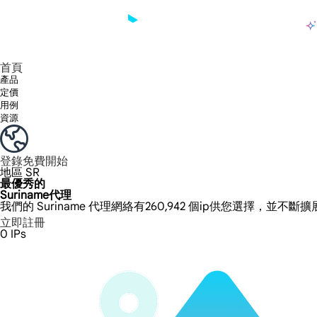
產品
享受 195+ 地點、全球任何城市和 50 個美國州的 9000 多萬真實 IP。
我們只提供和測試世界上最快的資料中心代理 100% 匿名性和 100% IP 可用性。
綠米長效ISP套餐支援長達12小時穩定時間，穩定業務成長超快
流量計費，支援 HTTP/Socks5 協定。流量計費,
您有疑問嗎？瀏覽常見問題清單並立即獲得答案！
尋找專門針對您的需求量身定制的高級解決方案？
大規模擷取影片和中繼資料，並與雲端平台和 OSS 無縫整合。
長期可用的代理，不會自動換
使用穩定、快速、強大的全球資料中心IP
首頁
產品
定價
用例
資源
登錄
免費開始
地區
SR
最優秀的
Suriname代理
我們的 Suriname 代理網絡有260,942 個ip供您選擇，並不斷
立即註冊
0
IPs