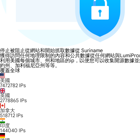
停止被阻止從網站和開始抓取數據從 Suriname
獲得訪問任何地理限制的內容和公共數據從任何網站與LumiProxy的 Sur
利用美國每個城市、州和地區的ip，以便您可以收集開源數據
約州、加利福尼亞州等等。
覆蓋全球
美國
7472782
IPs
英國
2778865
IPs
加拿大
518712
IPs
印度
144040
IPs