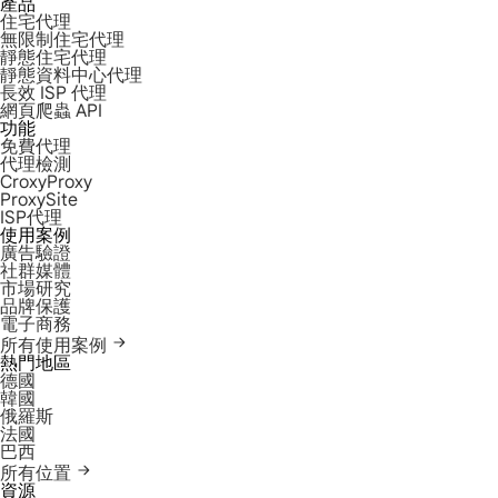
產品
住宅代理
無限制住宅代理
靜態住宅代理
靜態資料中心代理
長效 ISP 代理
網頁爬蟲 API
功能
免費代理
代理檢測
CroxyProxy
ProxySite
ISP代理
使用案例
廣告驗證
社群媒體
市場研究
品牌保護
電子商務
所有使用案例
熱門地區
德國
韓國
俄羅斯
法國
巴西
所有位置
資源