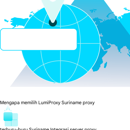
Mengapa memilih LumiProxy Suriname proxy
terburu-buru Suriname Integrasi server proxy