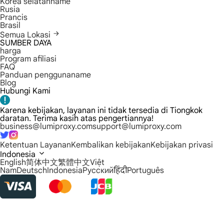
Korea selatanname
Rusia
Prancis
Brasil
Semua Lokasi
SUMBER DAYA
harga
Program afiliasi
FAQ
Panduan penggunaname
Blog
Hubungi Kami
Karena kebijakan, layanan ini tidak tersedia di Tiongkok
daratan. Terima kasih atas pengertiannya!
business@lumiproxy.com
support@lumiproxy.com
Ketentuan Layanan
Kembalikan kebijakan
Kebijakan privasi
Indonesia
English
简体中文
繁體中文
Việt
Nam
Deutsch
Indonesia
Русский
हिंदी
Português