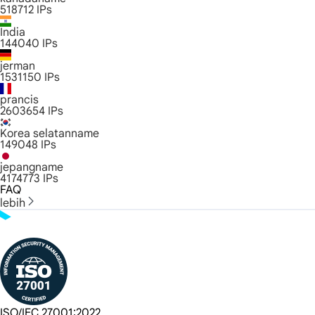
518712
IPs
India
144040
IPs
jerman
1531150
IPs
prancis
2603654
IPs
Korea selatanname
149048
IPs
jepangname
4174773
IPs
FAQ
lebih
ISO/IEC 27001:2022