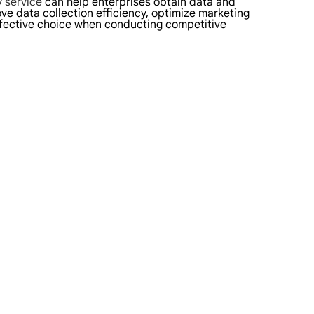
 service
can help enterprises obtain data and
ve data collection efficiency, optimize marketing
effective choice when conducting competitive