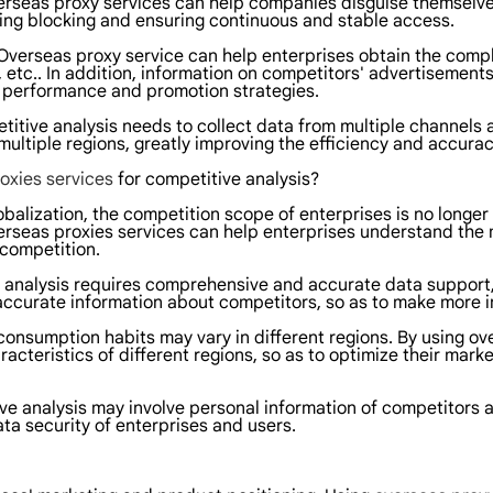
verseas proxy services can help companies disguise themselve
ding blocking and ensuring continuous and stable access.
verseas proxy service can help enterprises obtain the compl
y, etc.. In addition, information on competitors' advertiseme
t performance and promotion strategies.
etitive analysis needs to collect data from multiple channels
multiple regions, greatly improving the efficiency and accurac
oxies services
for competitive analysis?
balization, the competition scope of enterprises is no longer 
verseas proxies services can help enterprises understand the 
 competition.
analysis requires comprehensive and accurate data support,
curate information about competitors, so as to make more i
nsumption habits may vary in different regions. By using ove
cteristics of different regions, so as to optimize their mark
ive analysis may involve personal information of competitors 
ta security of enterprises and users.