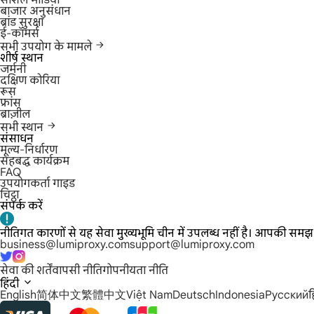
सोशल मीडिया
बाजार अनुसंधान
ब्रांड सुरक्षा
ई-कॉमर्स
सभी उपयोग के मामले
शीर्ष स्थान
जर्मनी
दक्षिण कोरिया
रूस
फ्रांस
ब्राज़ील
सभी स्थान
संसाधन
मूल्य-निर्धारण
सहबद्ध कार्यक्रम
FAQ
उपयोगकर्ता गाइड
चिट्ठा
संपर्क करें
नीतिगत कारणों से यह सेवा मुख्यभूमि चीन में उपलब्ध नहीं है। आपकी समझ
business@lumiproxy.com
support@lumiproxy.com
सेवा की शर्तें
वापसी नीति
गोपनीयता नीति
हिंदी
English
简体中文
繁體中文
Việt Nam
Deutsch
Indonesia
Русский
ह