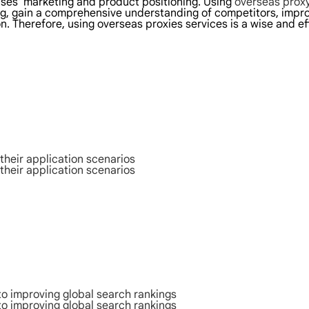
rises' marketing and product positioning. Using
overseas proxy
ing, gain a comprehensive understanding of competitors, impro
on. Therefore, using overseas proxies services is a wise and 
their application scenarios
their application scenarios
to improving global search rankings
to improving global search rankings