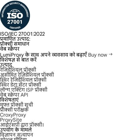
ISO/IEC 27001:2022
प्रमाणित उत्पाद:
प्रॉक्सी समाधान
वेब स्क्रैपर
LumiProxy के साथ अपने व्यवसाय को बढ़ाएँ
Buy now
विशेषज्ञ से बात करें
उत्पाद
रेजिडेंशियल प्रॉक्सी
असीमित रेजिडेंशियल प्रॉक्सी
स्थिर रेजिडेंशियल प्रॉक्सी
स्थिर डेटा सेंटर प्रॉक्सी
लॉन्ग एक्टिंग ISP प्रॉक्सी
वेब स्क्रेपर API
विशेषताएं
मुफ्त प्रॉक्सी सूची
प्रॉक्सी परीक्षक
CroxyProxy
ProxySite
आईएसपी द्वारा प्रॉक्सी।
उपयोग के मामले
विज्ञापन सत्यापन