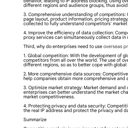
behavior, leading to IP address blocking. Using o
different regions and audience groups, thus avoi
3. Comprehensive understanding of competitors: O
page layout, product information, pricing strateg
collected to fully understand competitors' marke
4. Improve the efficiency of data collection: Comp
proxy services can simultaneously collect data in 
Third, why do enterprises need to use
overseas pr
1. Global competition: With the development of glo
competitors from all over the world. The use of o
different regions, so as to better cope with global
2. More comprehensive data sources: Competitive 
help companies obtain more comprehensive and ac
3. Optimize market strategy: Market demand and co
enterprises can better understand the market chara
market competitiveness.
4. Protecting privacy and data security: Competit
the real IP address and protect the privacy and da
Summarize