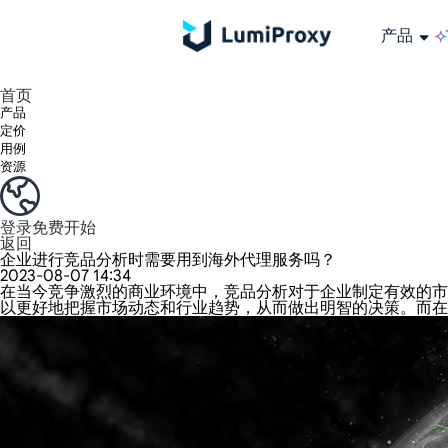
产品
享受 195+ 地点、全球任何城市和 50 个美国州的 9000 多万真实 IP。
我们只提供和测试世界上最快的数据中心代理 100% 匿名性和 100% IP 可用性。
Lumi 的长效 ISP 计划支持长达 12 小时的稳定时间，稳定的业务增长超快
流量计费，支持 HTTP/Socks5 协议。流量计费,
您有疑问吗？浏览常见问题列表并立即获得答案！
寻找专门针对您的需求量身定制的高级解决方案？
长期可用的代理，不会自动
使用全球稳定、快速、强大的数据中心
首页
产品
定价
用例
资源
登录
免费开始
返回
企业进行竞品分析时需要用到海外代理服务吗？
2023-08-07 14:34
在当今竞争激烈的商业环境中，竞品分析对于企业制定有效的市
以更好地把握市场动态和行业趋势，从而做出明智的决策。而在