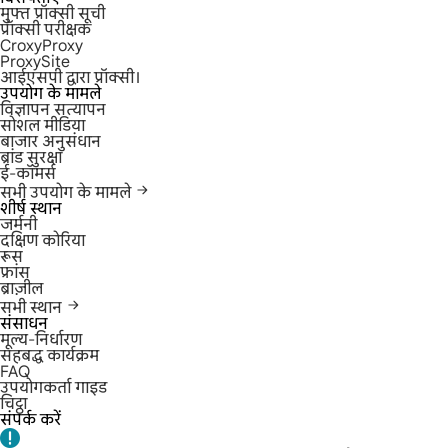
मुफ्त प्रॉक्सी सूची
प्रॉक्सी परीक्षक
CroxyProxy
ProxySite
आईएसपी द्वारा प्रॉक्सी।
उपयोग के मामले
विज्ञापन सत्यापन
सोशल मीडिया
बाजार अनुसंधान
ब्रांड सुरक्षा
ई-कॉमर्स
सभी उपयोग के मामले
शीर्ष स्थान
जर्मनी
दक्षिण कोरिया
रूस
फ्रांस
ब्राज़ील
सभी स्थान
संसाधन
मूल्य-निर्धारण
सहबद्ध कार्यक्रम
FAQ
उपयोगकर्ता गाइड
चिट्ठा
संपर्क करें