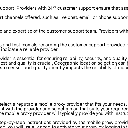
r support. Providers with 24/7 customer support ensure that as
t channels offered, such as live chat, email, or phone support
 and expertise of the customer support team. Providers with 
and testimonials regarding the customer support provided b
ndicate a reliable provider.
der is essential for ensuring reliability, security, and quality 
st and quality is crucial. Geographic location selection can 
omer support quality directly impacts the reliability of mob
elect a reputable mobile proxy provider that fits your needs.
t with the provider and select a plan that suits your require
e mobile proxy provider will typically provide you with instru
 step-by-step instructions provided by the mobile proxy provide
led, you will usually need to activate your proxy by logging i