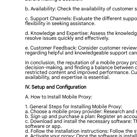
b. Availability: Check the availability of custome
c. Support Channels: Evaluate the different suppor
flexibility in seeking assistance.
d. Knowledge and Expertise: Assess the knowledge
resolve issues quickly and effectively.
e. Customer Feedback: Consider customer reviews 
regarding helpful and knowledgeable support can i
In conclusion, the reputation of a mobile proxy provi
decision-making, and finding a balance between co
restricted content and improved performance. Cust
availability, and expertise is essential.
IV. Setup and Configuration
A. How to Install Mobile Proxy:
1. General Steps for Installing Mobile Proxy:
a. Choose a mobile proxy provider: Research and s
b. Sign up and purchase a plan: Register an accoun
c. Download and install the necessary software: Th
software or app.
d. Follow the installation instructions: Follow the
e. Activate your proxy: Once the software is instal