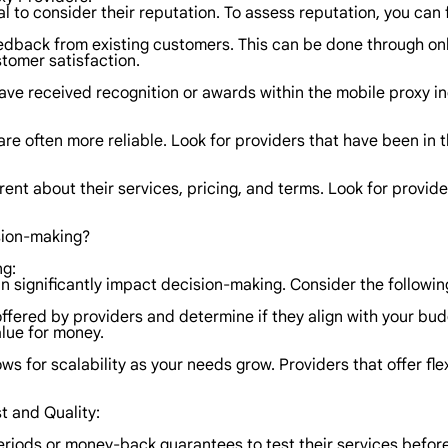
al to consider their reputation. To assess reputation, you can 
dback from existing customers. This can be done through onli
stomer satisfaction.
ve received recognition or awards within the mobile proxy ind
 are often more reliable. Look for providers that have been in
ent about their services, pricing, and terms. Look for provid
sion-making?
ng:
n significantly impact decision-making. Consider the followin
 offered by providers and determine if they align with your b
alue for money.
llows for scalability as your needs grow. Providers that offer f
t and Quality:
al periods or money-back guarantees to test their services befo