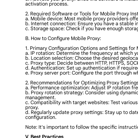
activation process.
2. Required Software or Tools for Mobile Proxy Inst
a. Mobile device: Most mobile proxy providers off
b. Internet connection: Ensure you have a stable 
c. Storage space: Check if you have enough stor
B. How to Configure Mobile Proxy:
1. Primary Configuration Options and Settings for 
a. IP rotation: Determine the frequency at which yo
b. Location selection: Choose the desired geolocat
c. Proxy type: Decide between HTTP, HTTPS, SOCKS
d. Authentication: Set up authentication if require
e. Proxy server port: Configure the port through 
2. Recommendations for Optimizing Proxy Settings
a. Performance optimization: Adjust IP rotation f
b. Proxy rotation strategy: Consider using dynamic
management.
c. Compatibility with target websites: Test variou
proxy.
d. Regularly update proxy settings: Stay up to da
configuration.
Note: It's important to follow the specific instru
V. Best Practices