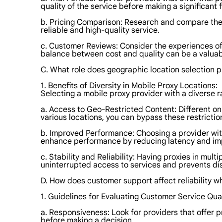
quality of the service before making a significant
b. Pricing Comparison: Research and compare the pr
reliable and high-quality service.
c. Customer Reviews: Consider the experiences of e
balance between cost and quality can be a valuab
C. What role does geographic location selection 
1. Benefits of Diversity in Mobile Proxy Locations:
Selecting a mobile proxy provider with a diverse 
a. Access to Geo-Restricted Content: Different onl
various locations, you can bypass these restricti
b. Improved Performance: Choosing a provider with 
enhance performance by reducing latency and im
c. Stability and Reliability: Having proxies in mu
uninterrupted access to services and prevents di
D. How does customer support affect reliability w
1. Guidelines for Evaluating Customer Service Qual
a. Responsiveness: Look for providers that offer 
before making a decision.