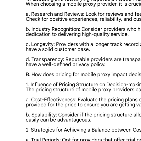
When choosing a mobile proxy provider, it is cruci
a. Research and Reviews: Look for reviews and fee
Check for positive experiences, reliability, and cu
b. Industry Recognition: Consider providers who ha
dedication to delivering high-quality service.
c. Longevity: Providers with a longer track record
have a solid customer base.
d. Transparency: Reputable providers are transpar
have a well-defined privacy policy.
B. How does pricing for mobile proxy impact deci
1. Influence of Pricing Structure on Decision-maki
The pricing structure of mobile proxy providers ca
a. Cost-Effectiveness: Evaluate the pricing plans
provided for the price to ensure you are getting v
b. Scalability: Consider if the pricing structure a
easily can be advantageous.
2. Strategies for Achieving a Balance between Cos
a. Trial Periods: Opt for providers that offer tri