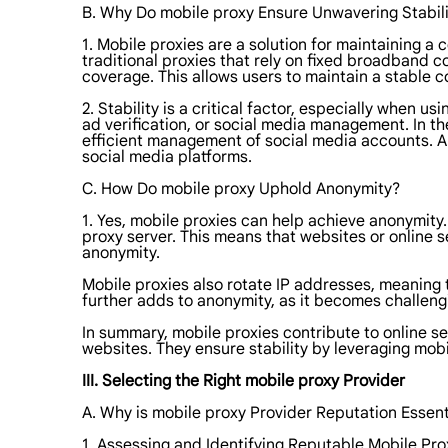
B. Why Do mobile proxy Ensure Unwavering Stabil
1. Mobile proxies are a solution for maintaining a
traditional proxies that rely on fixed broadband co
coverage. This allows users to maintain a stable 
2. Stability is a critical factor, especially when 
ad verification, or social media management. In t
efficient management of social media accounts. An
social media platforms.
C. How Do mobile proxy Uphold Anonymity?
1. Yes, mobile proxies can help achieve anonymity. 
proxy server. This means that websites or online s
anonymity.
Mobile proxies also rotate IP addresses, meaning 
further adds to anonymity, as it becomes challengin
In summary, mobile proxies contribute to online se
websites. They ensure stability by leveraging mob
III. Selecting the Right mobile proxy Provider
A. Why is mobile proxy Provider Reputation Essent
1. Assessing and Identifying Reputable Mobile Pro