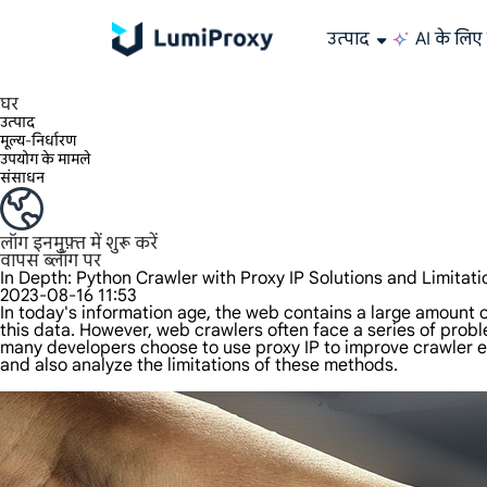
उत्पाद
AI के लिए 
195+ स्थानों, दुनिया भर के किसी भी शहर और 50 US राज्यों में 90M+ वास्तविक IP का आनंद लें।
असीमित बैंडविड्थ और समवर्तीता, असीमित ट्रैफ़िक उपयोग, कोई अतिरिक्त शुल्क नहीं
अनन्य स्थिर (ISP) आवासीय प्रॉक्सी बेजोड़ गति और विश्वसनीयता प्रदान करते हैं।
हम केवल दुनिया के सबसे तेज़ डेटा सेंटर प्रॉक्सी 100% गुमनामी और 100% IP उपलब्धता प्रदान करते हैं और उसका परीक्षण करते हैं।
Lumi की लंबे समय तक चलने वाली ISP योजना 12 घंटे तक के स्थिर समय का समर्थन करती है, और स्थिर व्यावसायिक विकास बहुत तेज़ है
ट्रैफ़िक बिलिंग, HTTP/Socks5 प्रोटोकॉल का समर्थन करता है। ट्रैफ़िक बिलिंग,
उच्च गति और स्थिर असीमित प्रॉक्सी, बहु-समवर्तीता का समर्थन करता है
डेटा सेंटर और आवासीय IP की संयुक्त शक्ति
AI के लिए डेटा
अपने प्रॉक्सी को कॉन्फ़िगर और एकीकृत करने के लिए हमारे चरण-दर-चरण गाइ
क्या आपके पास कोई प्रश्न हैं? FAQ सूची ब्राउज़ करें और तुरंत उत्तर प्राप्त करें!
क्या आप अपनी ज़रूरतों के हिसाब से बेहतरीन समाधान ढूँढ़ रहे हैं?
वेब डेटा संग्रहण के लिए ऑल-इन
Google, Bing और अन्य स्रोतों से सटीक और रीयल-टाइम परिणाम प्राप्त
बड़े पैमाने पर वीडियो औ
लंबे समय तक इस्तेमाल करने योग्य प्रॉक्सी, ऐसी रेसिडेंशियल 
दुनिया भर में
घर
उत्पाद
मूल्य-निर्धारण
उपयोग के मामले
संसाधन
लॉग इन
मुफ़्त में शुरू करें
वापस ब्लॉग पर
In Depth: Python Crawler with Proxy IP Solutions and Limitati
2023-08-16 11:53
In today's information age, the web contains a large amount 
this data. However, web crawlers often face a series of prob
many developers choose to use proxy IP to improve crawler effic
and also analyze the limitations of these methods.