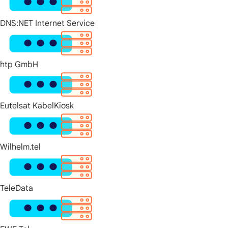
DNS:NET Internet Service
htp GmbH
Eutelsat KabelKiosk
Wilhelm.tel
TeleData