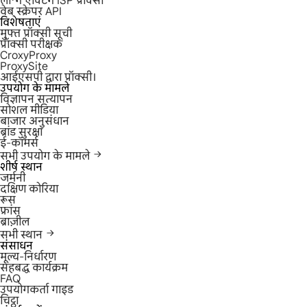
लॉन्ग एक्टिंग ISP प्रॉक्सी
वेब स्क्रेपर API
विशेषताएं
मुफ्त प्रॉक्सी सूची
प्रॉक्सी परीक्षक
CroxyProxy
ProxySite
आईएसपी द्वारा प्रॉक्सी।
उपयोग के मामले
विज्ञापन सत्यापन
सोशल मीडिया
बाजार अनुसंधान
ब्रांड सुरक्षा
ई-कॉमर्स
सभी उपयोग के मामले
शीर्ष स्थान
जर्मनी
दक्षिण कोरिया
रूस
फ्रांस
ब्राज़ील
सभी स्थान
संसाधन
मूल्य-निर्धारण
सहबद्ध कार्यक्रम
FAQ
उपयोगकर्ता गाइड
चिट्ठा