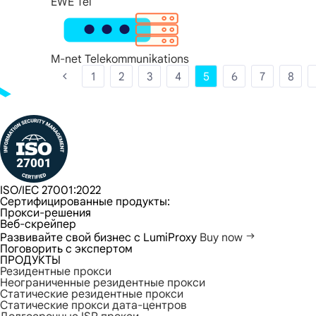
EWE Tel
M-net Telekommunikations
1
2
3
4
5
6
7
8
ISO/IEC 27001:2022
Сертифицированные продукты:
Прокси-решения
Веб-скрейпер
Развивайте свой бизнес с LumiProxy
Buy now
Поговорить с экспертом
ПРОДУКТЫ
Резидентные прокси
Неограниченные резидентные прокси
Статические резидентные прокси
Статические прокси дата-центров