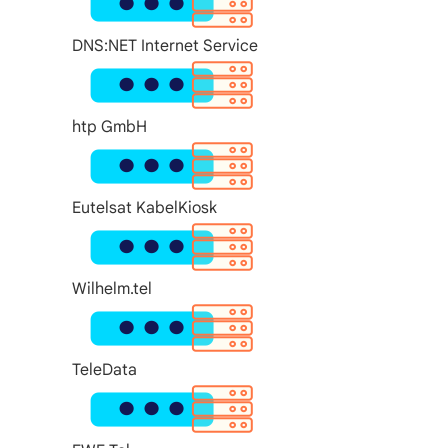
DNS:NET Internet Service
htp GmbH
Eutelsat KabelKiosk
Wilhelm.tel
TeleData