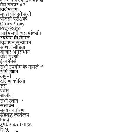
लॉन्ग एक्टिंग ISP प्रॉक्सी
वेब स्क्रेपर API
विशेषताएं
मुफ्त प्रॉक्सी सूची
प्रॉक्सी परीक्षक
CroxyProxy
ProxySite
आईएसपी द्वारा प्रॉक्सी।
उपयोग के मामले
विज्ञापन सत्यापन
सोशल मीडिया
बाजार अनुसंधान
ब्रांड सुरक्षा
ई-कॉमर्स
सभी उपयोग के मामले
शीर्ष स्थान
जर्मनी
दक्षिण कोरिया
रूस
फ्रांस
ब्राज़ील
सभी स्थान
संसाधन
मूल्य-निर्धारण
सहबद्ध कार्यक्रम
FAQ
उपयोगकर्ता गाइड
चिट्ठा