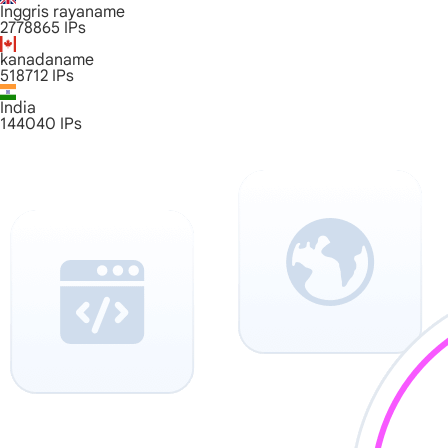
Inggris rayaname
2778865
IPs
kanadaname
518712
IPs
India
144040
IPs