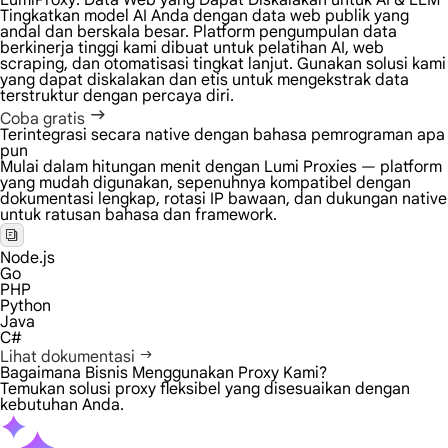
LumiProxy: Data Web yang Dapat Diskalakan untuk
AI & LLM
Tingkatkan model AI Anda dengan data web publik yang
andal dan berskala besar. Platform pengumpulan data
berkinerja tinggi kami dibuat untuk pelatihan AI, web
scraping, dan otomatisasi tingkat lanjut. Gunakan solusi kami
yang dapat diskalakan dan etis untuk mengekstrak data
terstruktur dengan percaya diri.
Coba gratis
Terintegrasi secara native dengan bahasa pemrograman apa
pun
Mulai dalam hitungan menit dengan Lumi Proxies — platform
yang mudah digunakan, sepenuhnya kompatibel dengan
dokumentasi lengkap, rotasi IP bawaan, dan dukungan native
untuk ratusan bahasa dan framework.
Node.js
Go
PHP
Python
Java
C#
Lihat dokumentasi
Bagaimana Bisnis Menggunakan Proxy Kami?
Temukan solusi proxy fleksibel yang disesuaikan dengan
kebutuhan Anda.