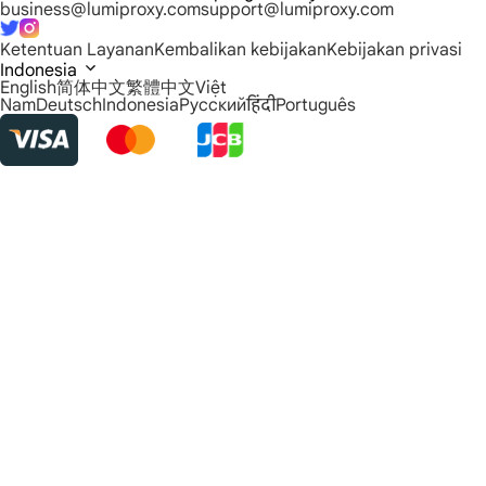
business@lumiproxy.com
support@lumiproxy.com
Ketentuan Layanan
Kembalikan kebijakan
Kebijakan privasi
Indonesia
English
简体中文
繁體中文
Việt
Nam
Deutsch
Indonesia
Русский
हिंदी
Português