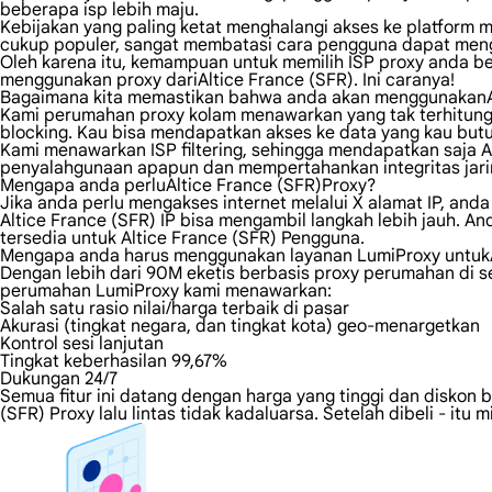
beberapa isp lebih maju.
Kebijakan yang paling ketat menghalangi akses ke platform me
cukup populer, sangat membatasi cara pengguna dapat men
Oleh karena itu, kemampuan untuk memilih ISP proxy anda 
menggunakan proxy dariAltice France (SFR). Ini caranya!
Bagaimana kita memastikan bahwa anda akan menggunakanAl
Kami perumahan proxy kolam menawarkan yang tak terhitung ju
blocking. Kau bisa mendapatkan akses ke data yang kau butuh
Kami menawarkan ISP filtering, sehingga mendapatkan saja 
penyalahgunaan apapun dan mempertahankan integritas jaring
Mengapa anda perluAltice France (SFR)Proxy?
Jika anda perlu mengakses internet melalui X alamat IP, an
Altice France (SFR) IP bisa mengambil langkah lebih jauh. A
tersedia untuk Altice France (SFR) Pengguna.
Mengapa anda harus menggunakan layanan LumiProxy untukA
Dengan lebih dari 90M eketis berbasis proxy perumahan di sel
perumahan LumiProxy kami menawarkan:
Salah satu rasio nilai/harga terbaik di pasar
Akurasi (tingkat negara, dan tingkat kota) geo-menargetkan
Kontrol sesi lanjutan
Tingkat keberhasilan 99,67%
Dukungan 24/7
Semua fitur ini datang dengan harga yang tinggi dan diskon b
(SFR) Proxy lalu lintas tidak kadaluarsa. Setelah dibeli - i