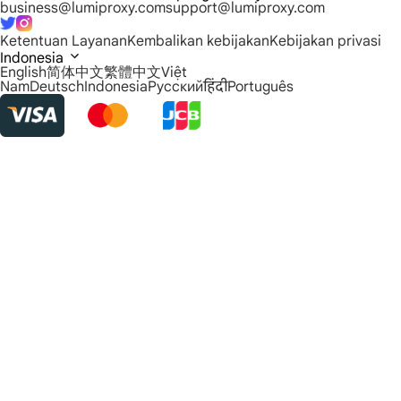
business@lumiproxy.com
support@lumiproxy.com
Ketentuan Layanan
Kembalikan kebijakan
Kebijakan privasi
Indonesia
English
简体中文
繁體中文
Việt
Nam
Deutsch
Indonesia
Русский
हिंदी
Português