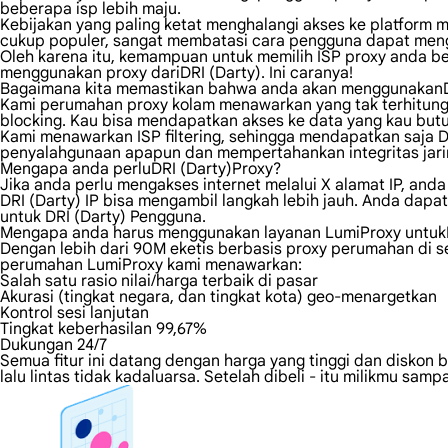
beberapa isp lebih maju.
Kebijakan yang paling ketat menghalangi akses ke platform me
cukup populer, sangat membatasi cara pengguna dapat men
Oleh karena itu, kemampuan untuk memilih ISP proxy anda 
menggunakan proxy dariDRI (Darty). Ini caranya!
Bagaimana kita memastikan bahwa anda akan menggunakanD
Kami perumahan proxy kolam menawarkan yang tak terhitung ju
blocking. Kau bisa mendapatkan akses ke data yang kau butuh
Kami menawarkan ISP filtering, sehingga mendapatkan saja 
penyalahgunaan apapun dan mempertahankan integritas jaring
Mengapa anda perluDRI (Darty)Proxy?
Jika anda perlu mengakses internet melalui X alamat IP, an
DRI (Darty) IP bisa mengambil langkah lebih jauh. Anda dapat
untuk DRI (Darty) Pengguna.
Mengapa anda harus menggunakan layanan LumiProxy untukD
Dengan lebih dari 90M eketis berbasis proxy perumahan di sel
perumahan LumiProxy kami menawarkan:
Salah satu rasio nilai/harga terbaik di pasar
Akurasi (tingkat negara, dan tingkat kota) geo-menargetkan
Kontrol sesi lanjutan
Tingkat keberhasilan 99,67%
Dukungan 24/7
Semua fitur ini datang dengan harga yang tinggi dan diskon b
lalu lintas tidak kadaluarsa. Setelah dibeli - itu milikmu s