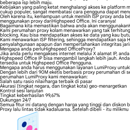
beberapa isp lebih maju.
Kebijakan yang paling ketat menghalangi akses ke platform me
cukup populer, sangat membatasi cara pengguna dapat men
Oleh karena itu, kemampuan untuk memilih ISP proxy anda 
menggunakan proxy dariHighspeed Office. Ini caranya!
Bagaimana kita memastikan bahwa anda akan menggunakanH
Kami perumahan proxy kolam menawarkan yang tak terhitung j
blocking. Kau bisa mendapatkan akses ke data yang kau butuh
Kami menawarkan ISP filtering, sehingga mendapatkan saja 
penyalahgunaan apapun dan mempertahankan integritas jaring
Mengapa anda perluHighspeed OfficeProxy?
Jika anda perlu mengakses internet melalui X alamat IP, an
Highspeed Office IP bisa mengambil langkah lebih jauh. Anda
tersedia untuk Highspeed Office Pengguna.
Mengapa anda harus menggunakan layanan LumiProxy untuk
Dengan lebih dari 90M eketis berbasis proxy perumahan di sel
perumahan LumiProxy kami menawarkan:
Salah satu rasio nilai/harga terbaik di pasar
Akurasi (tingkat negara, dan tingkat kota) geo-menargetkan
Kontrol sesi lanjutan
Tingkat keberhasilan 99,67%
Dukungan 24/7
Semua fitur ini datang dengan harga yang tinggi dan diskon 
Proxy lalu lintas tidak kadaluarsa. Setelah dibeli - itu mil