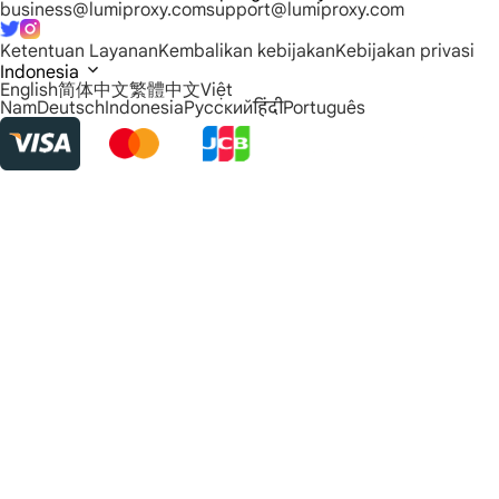
business@lumiproxy.com
support@lumiproxy.com
Ketentuan Layanan
Kembalikan kebijakan
Kebijakan privasi
Indonesia
English
简体中文
繁體中文
Việt
Nam
Deutsch
Indonesia
Русский
हिंदी
Português