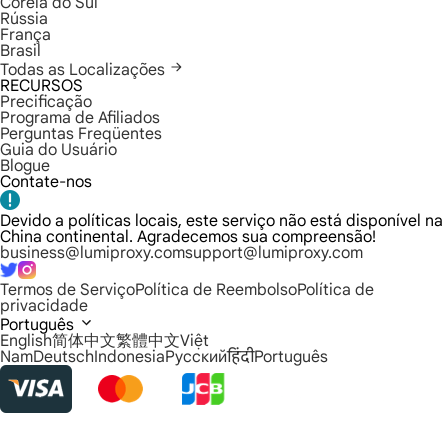
Coreia do Sul
Rússia
França
Brasil
Todas as Localizações
RECURSOS
Precificação
Programa de Afiliados
Perguntas Freqüentes
Guia do Usuário
Blogue
Contate-nos
Devido a políticas locais, este serviço não está disponível na
China continental. Agradecemos sua compreensão!
business@lumiproxy.com
support@lumiproxy.com
Termos de Serviço
Política de Reembolso
Política de
privacidade
Português
English
简体中文
繁體中文
Việt
Nam
Deutsch
Indonesia
Русский
हिंदी
Português