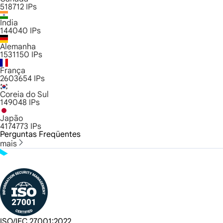
518712
IPs
Índia
144040
IPs
Alemanha
1531150
IPs
França
2603654
IPs
Coreia do Sul
149048
IPs
Japão
4174773
IPs
Perguntas Freqüentes
mais
ISO/IEC 27001:2022